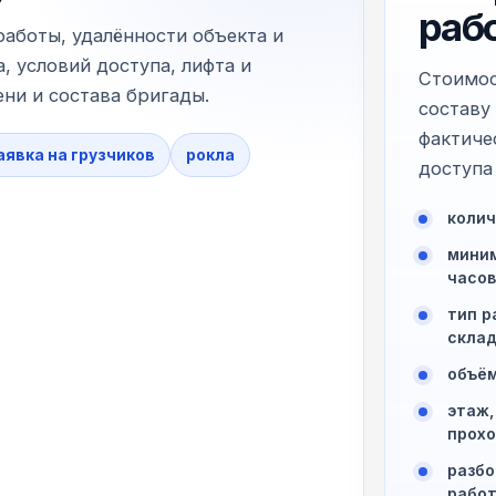
раб
работы, удалённости объекта и
, условий доступа, лифта и
Стоимос
ни и состава бригады.
составу
фактиче
явка на грузчиков
рокла
доступа 
колич
миним
часов
тип р
склад
объём
этаж,
прохо
разбо
рабо