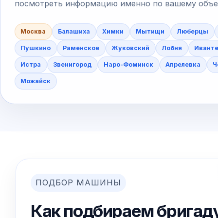
посмотреть информацию именно по вашему объект
Москва
Балашиха
Химки
Мытищи
Люберцы
Пушкино
Раменское
Жуковский
Лобня
Ивант
Истра
Звенигород
Наро-Фоминск
Апрелевка
Ч
Можайск
ПОДБОР МАШИНЫ
Как подбираем бригад