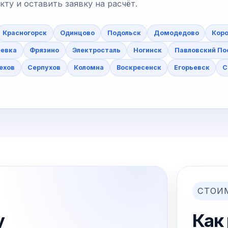
у и оставить заявку на расчёт.
Красногорск
Одинцово
Подольск
Домодедово
Коро
еевка
Фрязино
Электросталь
Ногинск
Павловский По
ехов
Серпухов
Коломна
Воскресенск
Егорьевск
С
СТОИ
у
Как