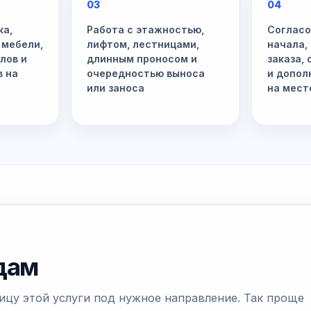
03
04
ка,
Работа с этажностью,
Согласо
 мебели,
лифтом, лестницами,
начала,
лов и
длинным проносом и
заказа,
в на
очередностью выноса
и допол
или заноса
на мест
одам
ицу этой услуги под нужное направление. Так проще