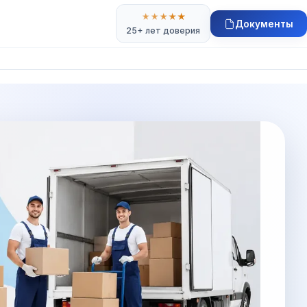
★
★
★
★
★
Документы
25+ лет доверия