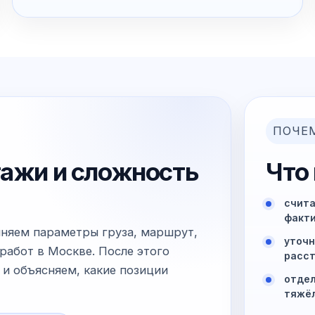
ПОЧЕ
тажи и сложность
Что
счита
факти
чняем параметры груза, маршрут,
уточн
работ в Москве. После этого
расст
 и объясняем, какие позиции
отдел
тяжё