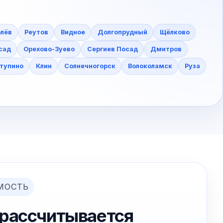
лёв
Реутов
Видное
Долгопрудный
Щёлково
сад
Орехово-Зуево
Сергиев Посад
Дмитров
тупино
Клин
Солнечногорск
Волоколамск
Руза
МОСТЬ
 рассчитывается