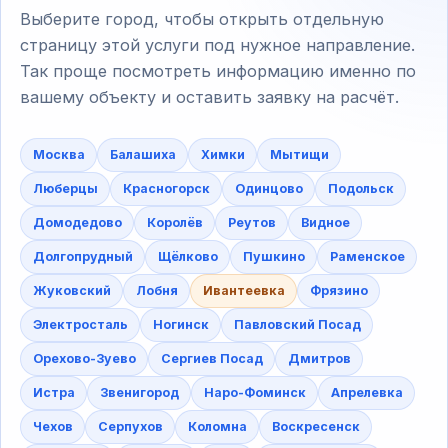
Выберите город, чтобы открыть отдельную
страницу этой услуги под нужное направление.
Так проще посмотреть информацию именно по
вашему объекту и оставить заявку на расчёт.
Москва
Балашиха
Химки
Мытищи
Люберцы
Красногорск
Одинцово
Подольск
Домодедово
Королёв
Реутов
Видное
Долгопрудный
Щёлково
Пушкино
Раменское
Жуковский
Лобня
Ивантеевка
Фрязино
Электросталь
Ногинск
Павловский Посад
Орехово-Зуево
Сергиев Посад
Дмитров
Истра
Звенигород
Наро-Фоминск
Апрелевка
Чехов
Серпухов
Коломна
Воскресенск