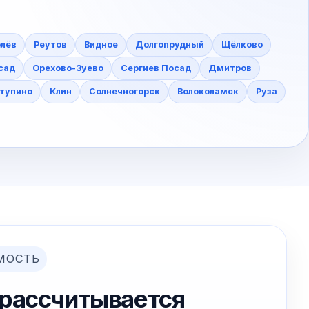
лёв
Реутов
Видное
Долгопрудный
Щёлково
сад
Орехово-Зуево
Сергиев Посад
Дмитров
тупино
Клин
Солнечногорск
Волоколамск
Руза
МОСТЬ
 рассчитывается