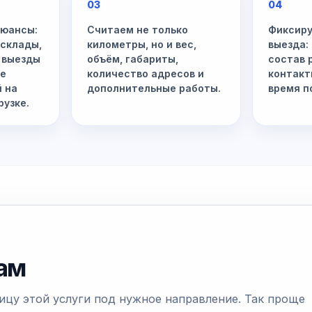
03
04
нюансы:
Считаем не только
Фиксиру
 склады,
километры, но и вес,
выезда:
 выезды
объём, габариты,
состав 
не
количество адресов и
контакт
й на
дополнительные работы.
время п
рузке.
дам
ицу этой услуги под нужное направление. Так проще