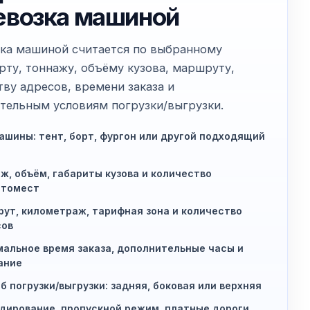
евозка машиной
ка машиной считается по выбранному
рту, тоннажу, объёму кузова, маршруту,
тву адресов, времени заказа и
тельным условиям погрузки/выгрузки.
ашины: тент, борт, фургон или другой подходящий
ж, объём, габариты кузова и количество
етомест
ут, километраж, тарифная зона и количество
сов
альное время заказа, дополнительные часы и
ание
б погрузки/выгрузки: задняя, боковая или верхняя
дирование, пропускной режим, платные дороги