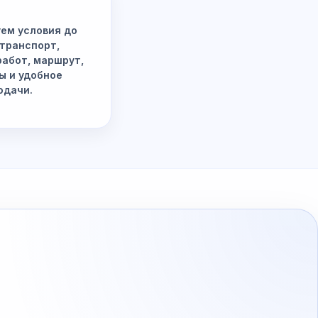
ем условия до
 транспорт,
работ, маршрут,
ы и удобное
одачи.