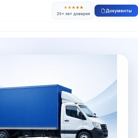
★
★
★
★
★
Документы
25+ лет доверия