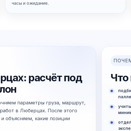
часы и ожидание.
ПОЧЕ
рцах: расчёт под
Что
блон
подби
палле
очняем параметры груза, маршрут,
учиты
 работ в Люберцах. После этого
миним
 и объясняем, какие позиции
отдел
экспе