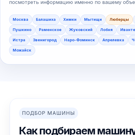
посмотреть информацию именно по вашему объект
Москва
Балашиха
Химки
Мытищи
Люберцы
Пушкино
Раменское
Жуковский
Лобня
Ивант
Истра
Звенигород
Наро-Фоминск
Апрелевка
Ч
Можайск
ПОДБОР МАШИНЫ
Как подбираем машину