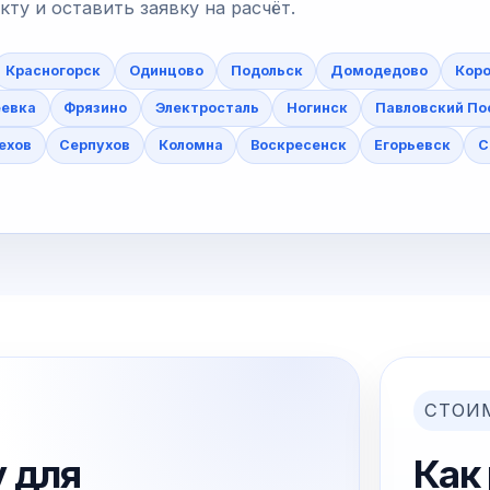
у и оставить заявку на расчёт.
Красногорск
Одинцово
Подольск
Домодедово
Коро
еевка
Фрязино
Электросталь
Ногинск
Павловский По
ехов
Серпухов
Коломна
Воскресенск
Егорьевск
С
СТОИ
 для
Как