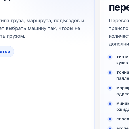
пер
типа груза, маршрута, подъездов и
Перевоз
т выбрать машину так, чтобы не
транспо
ть грузом.
количес
дополни
ятор
тип м
кузов
тонна
палл
маршр
адре
миним
ожид
спосо
экспе