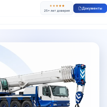
★
★
★
★
★
Документы
25+ лет доверия