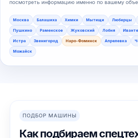
посмотреть информацию именно по вашему объект
Москва
Балашиха
Химки
Мытищи
Люберцы
Пушкино
Раменское
Жуковский
Лобня
Ивант
Истра
Звенигород
Наро-Фоминск
Апрелевка
Ч
Можайск
ПОДБОР МАШИНЫ
Как подбираем спецте