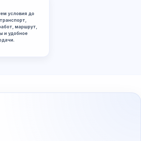
ем условия до
 транспорт,
работ, маршрут,
ы и удобное
одачи.