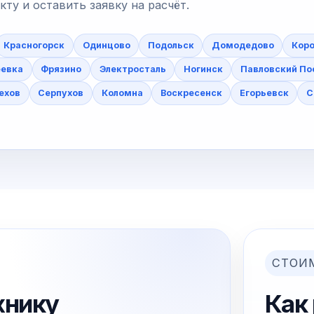
у и оставить заявку на расчёт.
Красногорск
Одинцово
Подольск
Домодедово
Коро
еевка
Фрязино
Электросталь
Ногинск
Павловский По
ехов
Серпухов
Коломна
Воскресенск
Егорьевск
С
СТОИ
хнику
Как