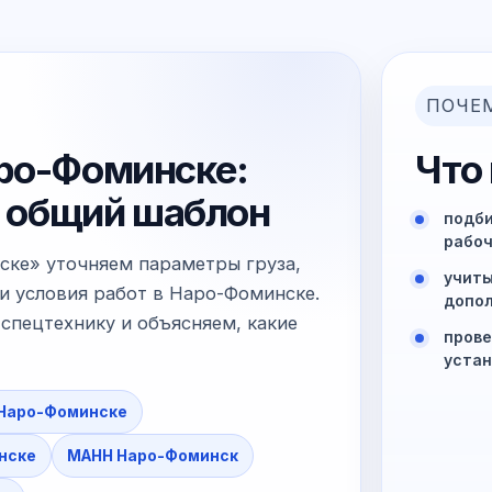
ПОЧЕ
аро-Фоминске:
Что
не общий шаблон
подби
рабоч
ске» уточняем параметры груза,
учиты
и условия работ в Наро-Фоминске.
допол
спецтехнику и объясняем, какие
прове
устан
 Наро-Фоминске
нске
МАНН Наро-Фоминск