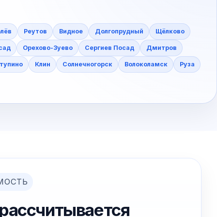
лёв
Реутов
Видное
Долгопрудный
Щёлково
сад
Орехово-Зуево
Сергиев Посад
Дмитров
тупино
Клин
Солнечногорск
Волоколамск
Руза
МОСТЬ
 рассчитывается