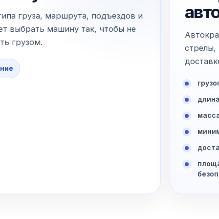
авт
типа груза, маршрута, подъездов и
т выбрать машину так, чтобы не
Автокра
ть грузом.
стрелы,
доставк
ние
грузо
длина
масса
миним
доста
площа
безоп