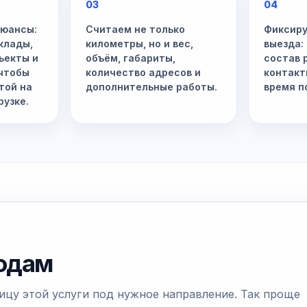
03
04
нюансы:
Считаем не только
Фиксиру
клады,
километры, но и вес,
выезда:
ъекты и
объём, габариты,
состав 
 чтобы
количество адресов и
контакт
той на
дополнительные работы.
время п
рузке.
родам
ицу этой услуги под нужное направление. Так проще