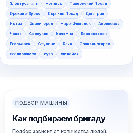
Электросталь
Ногинск
Павловский Посад
Орехово-Зуево
Сергиев Посад
Дмитров
Истра
Звенигород
Наро-Фоминск
Апрелевка
Чехов
Серпухов
Коломна
Воскресенск
Егорьевск
Ступино
Клин
Солнечногорск
Волоколамск
Руза
Можайск
ПОДБОР МАШИНЫ
Как подбираем бригаду
Подбор зависит от количества людей,