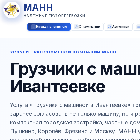
МАНН
НАДЁЖНЫЕ ГРУЗОПЕРЕВОЗКИ
Назад на главную
О компании
Автопарк
УСЛУГИ ТРАНСПОРТНОЙ КОМПАНИИ МАНН
Грузчики с маш
Ивантеевке
Услуга «Грузчики с машиной в Ивантеевке» тр
заранее согласовать не только машину, но и 
компактная городская застройка, частные до
Пушкино, Королёв, Фрязино и Москву. МАНН у
вес, способ погрузки и подбирает решение без