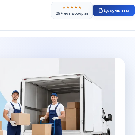
★
★
★
★
★
Документы
25+ лет доверия