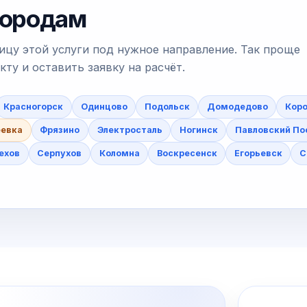
 городам
ицу этой услуги под нужное направление. Так проще
у и оставить заявку на расчёт.
Красногорск
Одинцово
Подольск
Домодедово
Коро
еевка
Фрязино
Электросталь
Ногинск
Павловский По
ехов
Серпухов
Коломна
Воскресенск
Егорьевск
С