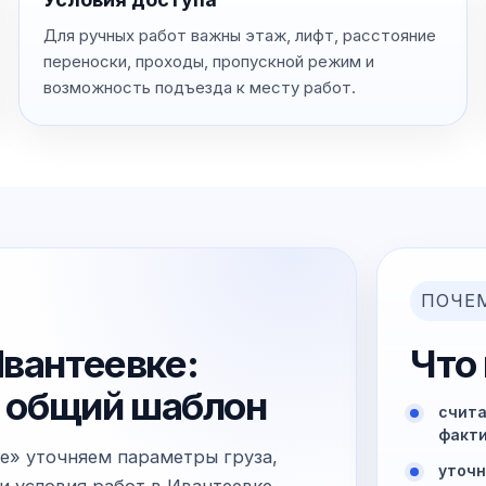
Для ручных работ важны этаж, лифт, расстояние
переноски, проходы, пропускной режим и
возможность подъезда к месту работ.
ПОЧЕ
Ивантеевке:
Что
не общий шаблон
счита
факти
е» уточняем параметры груза,
уточн
и условия работ в Ивантеевке.