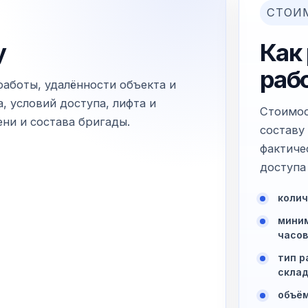
СТОИ
у
Как
раб
работы, удалённости объекта и
, условий доступа, лифта и
Стоимос
ни и состава бригады.
составу
фактиче
доступа 
колич
миним
часов
тип р
склад
объём