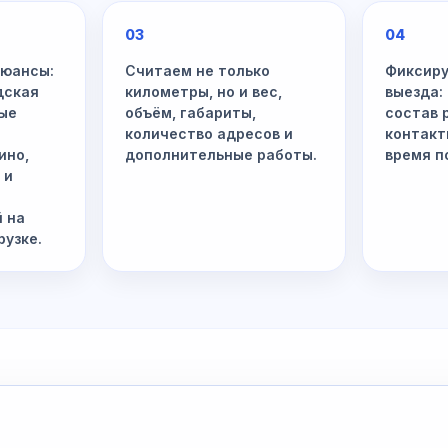
03
04
нюансы:
Считаем не только
Фиксиру
дская
километры, но и вес,
выезда:
ные
объём, габариты,
состав 
количество адресов и
контакт
ино,
дополнительные работы.
время п
 и
й на
рузке.