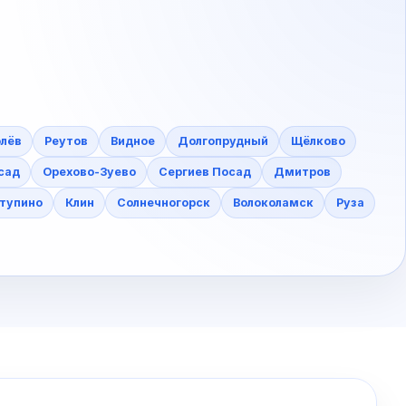
лёв
Реутов
Видное
Долгопрудный
Щёлково
сад
Орехово-Зуево
Сергиев Посад
Дмитров
тупино
Клин
Солнечногорск
Волоколамск
Руза