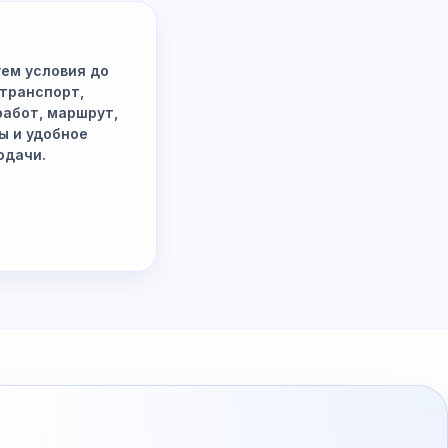
ем условия до
 транспорт,
работ, маршрут,
ы и удобное
одачи.