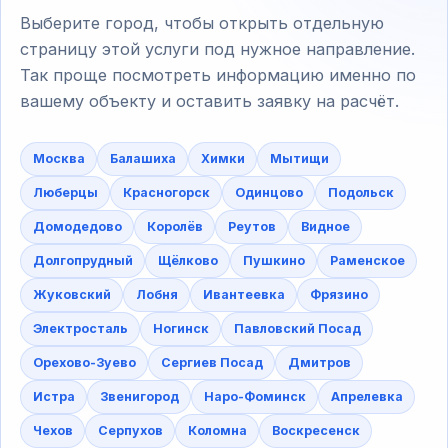
Выберите город, чтобы открыть отдельную
страницу этой услуги под нужное направление.
Так проще посмотреть информацию именно по
вашему объекту и оставить заявку на расчёт.
Москва
Балашиха
Химки
Мытищи
Люберцы
Красногорск
Одинцово
Подольск
Домодедово
Королёв
Реутов
Видное
Долгопрудный
Щёлково
Пушкино
Раменское
Жуковский
Лобня
Ивантеевка
Фрязино
Электросталь
Ногинск
Павловский Посад
Орехово-Зуево
Сергиев Посад
Дмитров
Истра
Звенигород
Наро-Фоминск
Апрелевка
Чехов
Серпухов
Коломна
Воскресенск