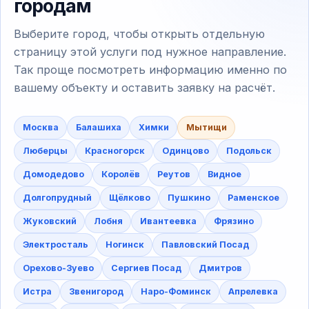
городам
Выберите город, чтобы открыть отдельную
страницу этой услуги под нужное направление.
Так проще посмотреть информацию именно по
вашему объекту и оставить заявку на расчёт.
Москва
Балашиха
Химки
Мытищи
Люберцы
Красногорск
Одинцово
Подольск
Домодедово
Королёв
Реутов
Видное
Долгопрудный
Щёлково
Пушкино
Раменское
Жуковский
Лобня
Ивантеевка
Фрязино
Электросталь
Ногинск
Павловский Посад
Орехово-Зуево
Сергиев Посад
Дмитров
Истра
Звенигород
Наро-Фоминск
Апрелевка