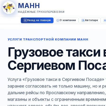
МАНН
НАДЁЖНЫЕ ГРУЗОПЕРЕВОЗКИ
Назад на главную
О компании
Автопарк
УСЛУГИ ТРАНСПОРТНОЙ КОМПАНИИ МАНН
Грузовое такси 
Сергиевом Пос
Услуга «Грузовое такси в Сергиевом Посаде» 
заранее согласовать не только машину, но и 
дальние рейсы по Ярославскому направлению, 
магазины и объекты с ограниченным времене
уточняет адреса, объём, вес, способ погрузк