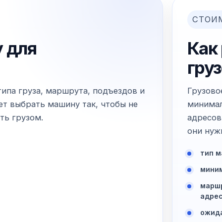
СТОИ
 для
Как
груз
типа груза, маршрута, подъездов и
Грузово
т выбрать машину так, чтобы не
минимал
ть грузом.
адресов
они нуж
тип м
миним
маршр
адре
ожида