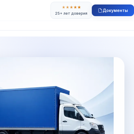
★
★
★
★
★
Документы
25+ лет доверия