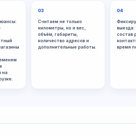
03
04
нюансы:
Считаем не только
Фиксиру
о
километры, но и вес,
выезда:
объём, габариты,
состав 
стный
количество адресов и
контакт
магазины
дополнительные работы.
время п
ременем
е
й на
рузке.