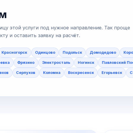
ам
ицу этой услуги под нужное направление. Так проще
у и оставить заявку на расчёт.
Красногорск
Одинцово
Подольск
Домодедово
Коро
еевка
Фрязино
Электросталь
Ногинск
Павловский По
ехов
Серпухов
Коломна
Воскресенск
Егорьевск
С