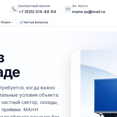
Бесплатный звонок
Эл. почта
+7 (925) 514-44-84
mann.su@mail.ru
Услуги
Частые вопросы
в
аде
требуется, когда важно
реальные условия объекта:
частный сектор, склады,
м приёмки. МАНН
и и подбирает решение без