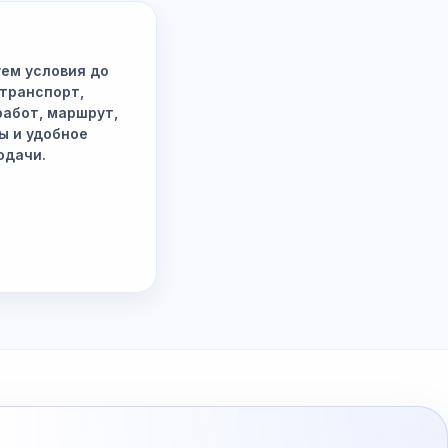
ем условия до
 транспорт,
работ, маршрут,
ы и удобное
одачи.