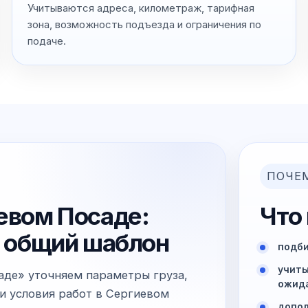
Учитываются адреса, километраж, тарифная
зона, возможность подъезда и ограничения по
подаче.
ПОЧЕ
иевом Посаде:
Что
не общий шаблон
подби
учиты
аде» уточняем параметры груза,
ожида
и условия работ в Сергиевом
допол