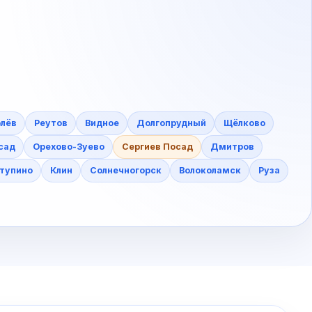
лёв
Реутов
Видное
Долгопрудный
Щёлково
сад
Орехово-Зуево
Сергиев Посад
Дмитров
тупино
Клин
Солнечногорск
Волоколамск
Руза