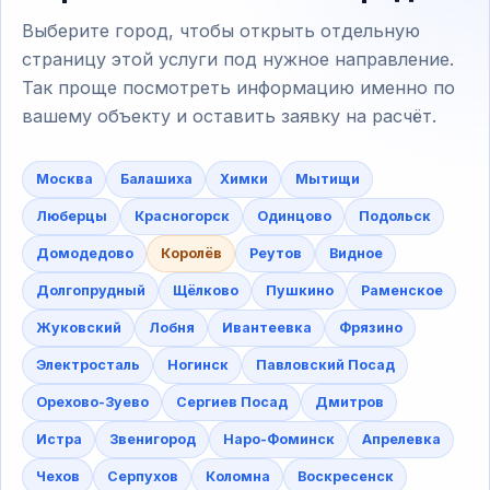
Выберите город, чтобы открыть отдельную
страницу этой услуги под нужное направление.
Так проще посмотреть информацию именно по
вашему объекту и оставить заявку на расчёт.
Москва
Балашиха
Химки
Мытищи
Люберцы
Красногорск
Одинцово
Подольск
Домодедово
Королёв
Реутов
Видное
Долгопрудный
Щёлково
Пушкино
Раменское
Жуковский
Лобня
Ивантеевка
Фрязино
Электросталь
Ногинск
Павловский Посад
Орехово-Зуево
Сергиев Посад
Дмитров
Истра
Звенигород
Наро-Фоминск
Апрелевка
Чехов
Серпухов
Коломна
Воскресенск