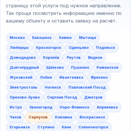
страницу этой услуги под нужное направление.
Так проще посмотреть информацию именно по
вашему объекту и оставить заявку на расчёт.
Москва
Балашиха
Химки
Мытищи
Люберцы
Красногорск
Одинцово
Подольск
Домодедово
Королёв
Реутов
Видное
Долгопрудный
Щёлково
Пушкино
Раменское
Жуковский
Лобня
Ивантеевка
Фрязино
Электросталь
Ногинск
Павловский Посад
Орехово-Зуево
Сергиев Посад
Дмитров
Истра
Звенигород
Наро-Фоминск
Апрелевка
Чехов
Серпухов
Коломна
Воскресенск
Егорьевск
Ступино
Клин
Солнечногорск