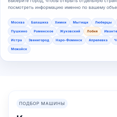
Выберите город, чтобы открыть отдельную стран
посмотреть информацию именно по вашему объект
Москва
Балашиха
Химки
Мытищи
Люберцы
Пушкино
Раменское
Жуковский
Лобня
Ивант
Истра
Звенигород
Наро-Фоминск
Апрелевка
Ч
Можайск
ПОДБОР МАШИНЫ