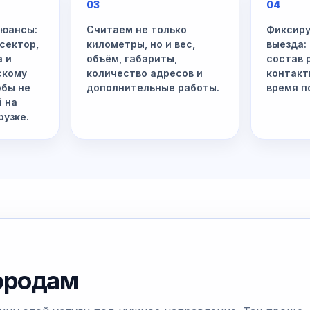
03
04
нюансы:
Считаем не только
Фиксиру
сектор,
километры, но и вес,
выезда:
а и
объём, габариты,
состав 
скому
количество адресов и
контакт
обы не
дополнительные работы.
время п
й на
рузке.
ородам