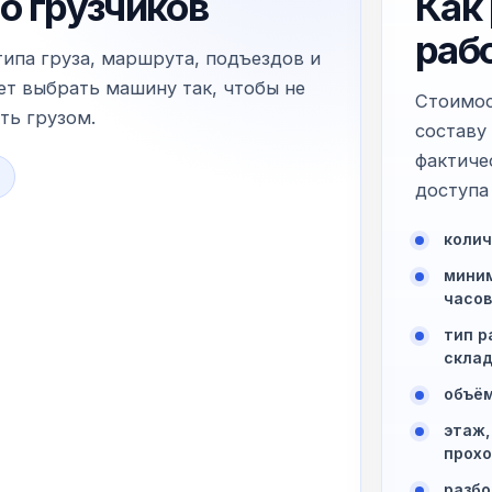
о грузчиков
Как
раб
типа груза, маршрута, подъездов и
т выбрать машину так, чтобы не
Стоимос
ть грузом.
составу
фактиче
доступа 
колич
миним
часов
тип р
склад
объём
этаж,
прохо
разбо