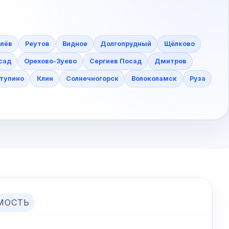
лёв
Реутов
Видное
Долгопрудный
Щёлково
сад
Орехово-Зуево
Сергиев Посад
Дмитров
тупино
Клин
Солнечногорск
Волоколамск
Руза
МОСТЬ