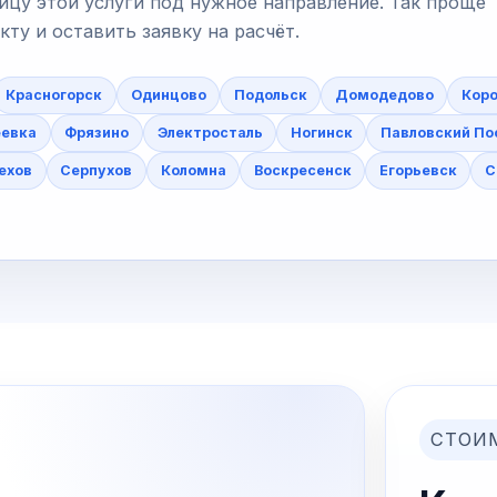
ицу этой услуги под нужное направление. Так проще
у и оставить заявку на расчёт.
Красногорск
Одинцово
Подольск
Домодедово
Коро
еевка
Фрязино
Электросталь
Ногинск
Павловский По
ехов
Серпухов
Коломна
Воскресенск
Егорьевск
С
СТОИ