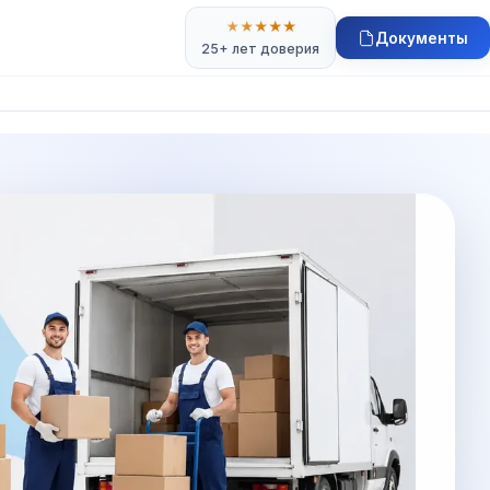
★
★
★
★
★
Документы
25+ лет доверия