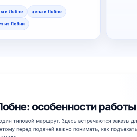
ы в Лобне
цена в Лобне
з из Лобни
обне: особенности работы
один типовой маршрут. Здесь встречаются заказы для
тому перед подачей важно понимать, как подъехать к