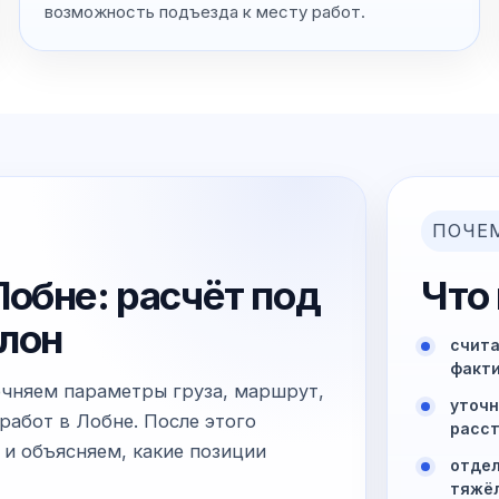
возможность подъезда к месту работ.
ПОЧЕ
обне: расчёт под
Что
блон
счита
факти
очняем параметры груза, маршрут,
уточн
работ в Лобне. После этого
расст
 и объясняем, какие позиции
отдел
тяжё