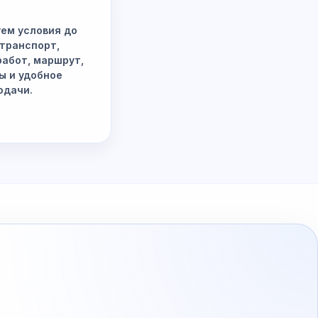
ем условия до
 транспорт,
работ, маршрут,
ы и удобное
одачи.