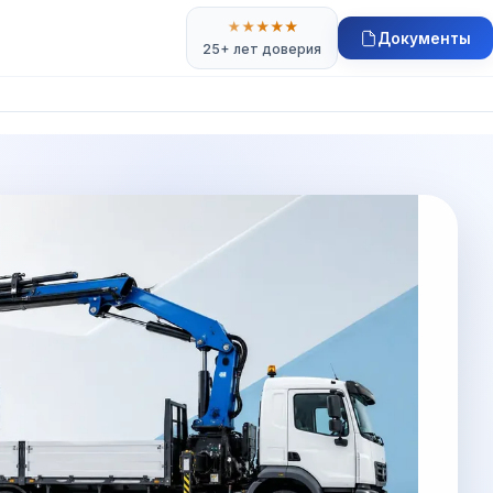
★
★
★
★
★
Документы
25+ лет доверия