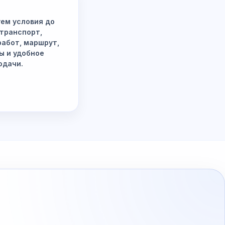
ем условия до
 транспорт,
работ, маршрут,
ы и удобное
одачи.