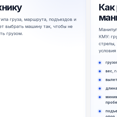
хнику
Как
ман
типа груза, маршрута, подъездов и
т выбрать машину так, чтобы не
Манипул
ть грузом.
КМУ: гр
стрелы,
условия
грузо
вес, 
вылет
длина
миним
пробе
подъе
опор