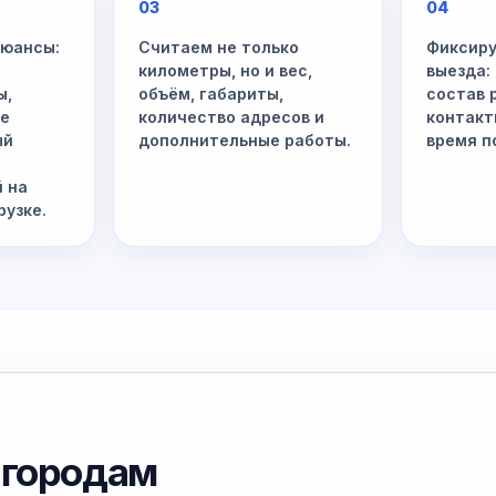
03
04
нюансы:
Считаем не только
Фиксиру
километры, но и вес,
выезда:
ы,
объём, габариты,
состав 
ые
количество адресов и
контакт
ый
дополнительные работы.
время п
й на
рузке.
 городам