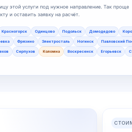
ицу этой услуги под нужное направление. Так проще
у и оставить заявку на расчёт.
Красногорск
Одинцово
Подольск
Домодедово
Коро
еевка
Фрязино
Электросталь
Ногинск
Павловский По
ехов
Серпухов
Коломна
Воскресенск
Егорьевск
С
СТОИ