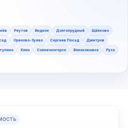
лёв
Реутов
Видное
Долгопрудный
Щёлково
сад
Орехово-Зуево
Сергиев Посад
Дмитров
тупино
Клин
Солнечногорск
Волоколамск
Руза
МОСТЬ