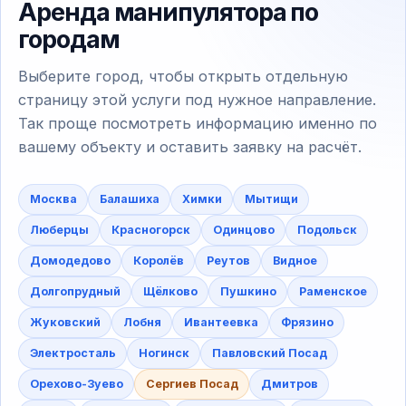
Аренда манипулятора по
городам
Выберите город, чтобы открыть отдельную
страницу этой услуги под нужное направление.
Так проще посмотреть информацию именно по
вашему объекту и оставить заявку на расчёт.
Москва
Балашиха
Химки
Мытищи
Люберцы
Красногорск
Одинцово
Подольск
Домодедово
Королёв
Реутов
Видное
Долгопрудный
Щёлково
Пушкино
Раменское
Жуковский
Лобня
Ивантеевка
Фрязино
Электросталь
Ногинск
Павловский Посад
Орехово-Зуево
Сергиев Посад
Дмитров