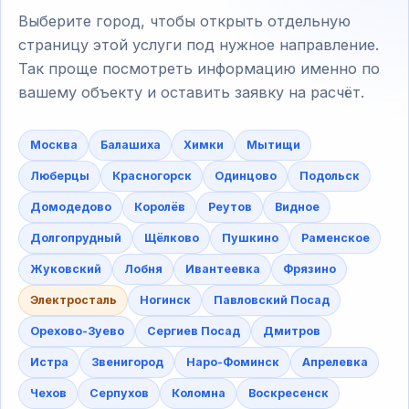
Выберите город, чтобы открыть отдельную
страницу этой услуги под нужное направление.
Так проще посмотреть информацию именно по
вашему объекту и оставить заявку на расчёт.
Москва
Балашиха
Химки
Мытищи
Люберцы
Красногорск
Одинцово
Подольск
Домодедово
Королёв
Реутов
Видное
Долгопрудный
Щёлково
Пушкино
Раменское
Жуковский
Лобня
Ивантеевка
Фрязино
Электросталь
Ногинск
Павловский Посад
Орехово-Зуево
Сергиев Посад
Дмитров
Истра
Звенигород
Наро-Фоминск
Апрелевка
Чехов
Серпухов
Коломна
Воскресенск