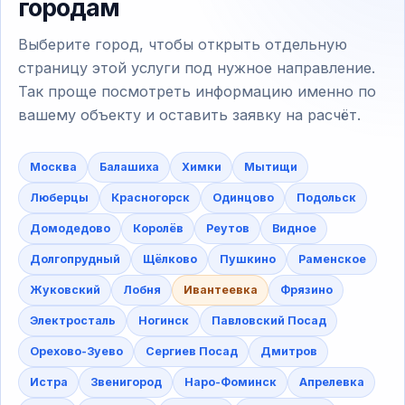
городам
Выберите город, чтобы открыть отдельную
страницу этой услуги под нужное направление.
Так проще посмотреть информацию именно по
вашему объекту и оставить заявку на расчёт.
Москва
Балашиха
Химки
Мытищи
Люберцы
Красногорск
Одинцово
Подольск
Домодедово
Королёв
Реутов
Видное
Долгопрудный
Щёлково
Пушкино
Раменское
Жуковский
Лобня
Ивантеевка
Фрязино
Электросталь
Ногинск
Павловский Посад
Орехово-Зуево
Сергиев Посад
Дмитров
Истра
Звенигород
Наро-Фоминск
Апрелевка