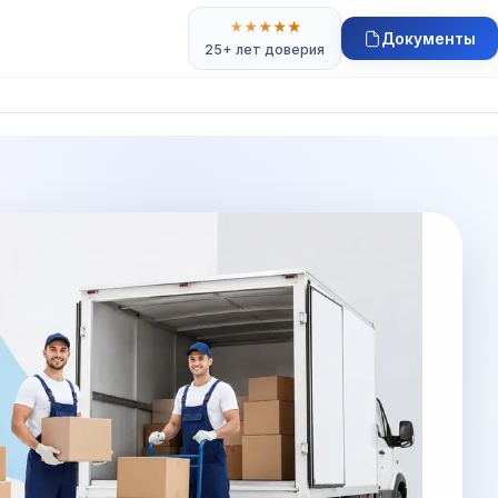
★
★
★
★
★
Документы
25+ лет доверия