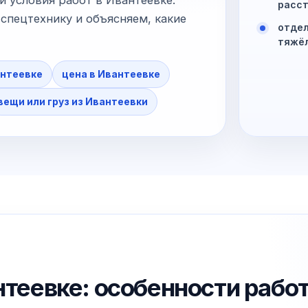
расст
спецтехнику и объясняем, какие
отдел
тяжё
антеевке
цена в Ивантеевке
вещи или груз из Ивантеевки
нтеевке: особенности рабо