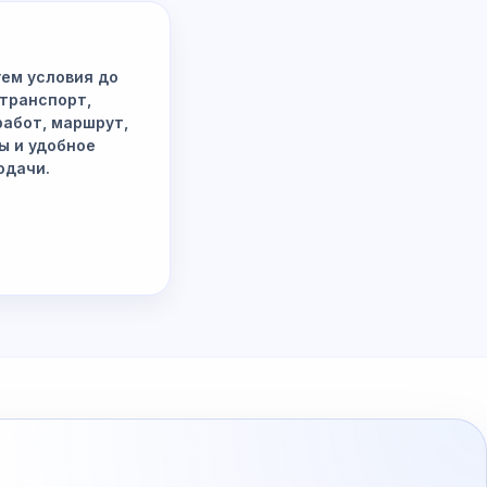
ем условия до
 транспорт,
работ, маршрут,
ы и удобное
одачи.