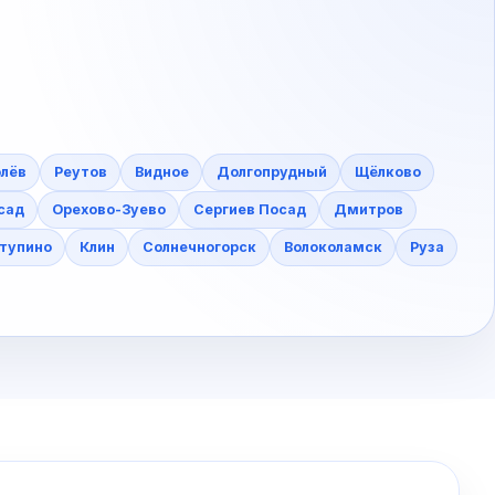
лёв
Реутов
Видное
Долгопрудный
Щёлково
сад
Орехово-Зуево
Сергиев Посад
Дмитров
тупино
Клин
Солнечногорск
Волоколамск
Руза