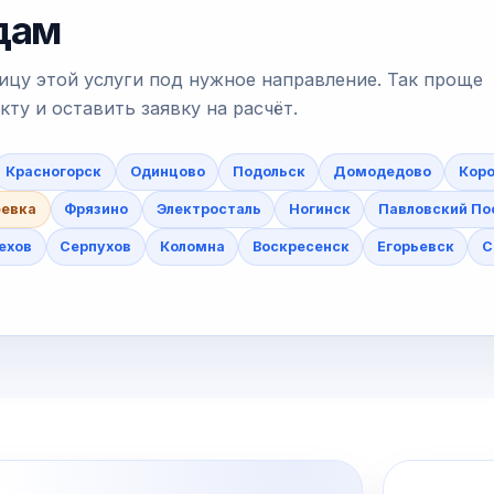
одам
ицу этой услуги под нужное направление. Так проще
у и оставить заявку на расчёт.
Красногорск
Одинцово
Подольск
Домодедово
Коро
еевка
Фрязино
Электросталь
Ногинск
Павловский По
ехов
Серпухов
Коломна
Воскресенск
Егорьевск
С