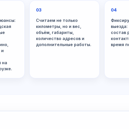
03
04
нюансы:
Считаем не только
Фиксиру
дская
километры, но и вес,
выезда:
ные
объём, габариты,
состав 
количество адресов и
контакт
ино,
дополнительные работы.
время п
 и
й на
рузке.