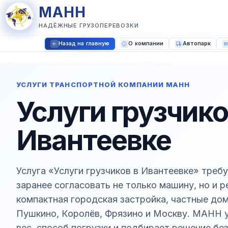
МАНН
НАДЁЖНЫЕ ГРУЗОПЕРЕВОЗКИ
Назад на главную
О компании
Автопарк
УСЛУГИ ТРАНСПОРТНОЙ КОМПАНИИ МАНН
Услуги грузчико
Ивантеевке
Услуга «Услуги грузчиков в Ивантеевке» треб
заранее согласовать не только машину, но и 
компактная городская застройка, частные до
Пушкино, Королёв, Фрязино и Москву. МАНН у
вес, способ погрузки и подбирает решение без