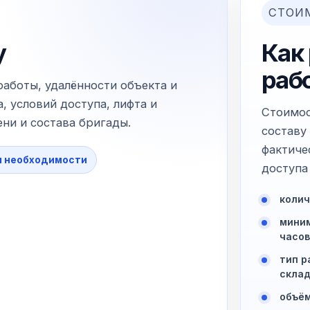
СТОИ
у
Как
раб
работы, удалённости объекта и
, условий доступа, лифта и
Стоимос
ни и состава бригады.
составу
фактиче
и необходимости
доступа 
колич
миним
часов
тип р
склад
объём