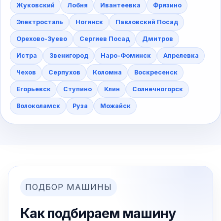
Жуковский
Лобня
Ивантеевка
Фрязино
Электросталь
Ногинск
Павловский Посад
Орехово-Зуево
Сергиев Посад
Дмитров
Истра
Звенигород
Наро-Фоминск
Апрелевка
Чехов
Серпухов
Коломна
Воскресенск
Егорьевск
Ступино
Клин
Солнечногорск
Волоколамск
Руза
Можайск
ПОДБОР МАШИНЫ
Как подбираем машину