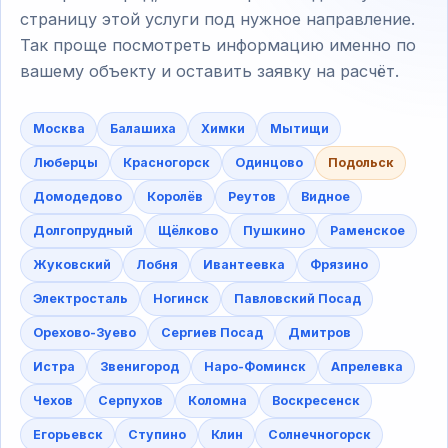
страницу этой услуги под нужное направление.
Так проще посмотреть информацию именно по
вашему объекту и оставить заявку на расчёт.
Москва
Балашиха
Химки
Мытищи
Люберцы
Красногорск
Одинцово
Подольск
Домодедово
Королёв
Реутов
Видное
Долгопрудный
Щёлково
Пушкино
Раменское
Жуковский
Лобня
Ивантеевка
Фрязино
Электросталь
Ногинск
Павловский Посад
Орехово-Зуево
Сергиев Посад
Дмитров
Истра
Звенигород
Наро-Фоминск
Апрелевка
Чехов
Серпухов
Коломна
Воскресенск
Егорьевск
Ступино
Клин
Солнечногорск