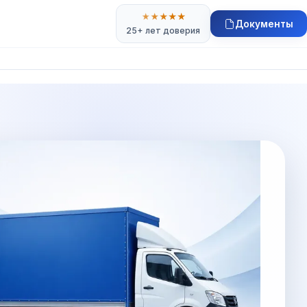
★
★
★
★
★
Документы
25+ лет доверия