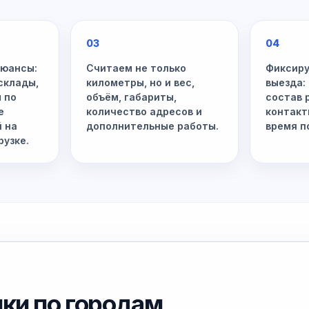
03
04
нюансы:
Считаем не только
Фиксиру
склады,
километры, но и вес,
выезда:
 по
объём, габариты,
состав 
е
количество адресов и
контакт
й на
дополнительные работы.
время п
рузке.
ки по городам