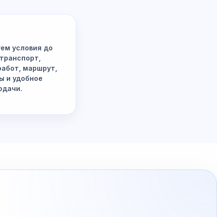
ем условия до
 транспорт,
работ, маршрут,
ы и удобное
одачи.