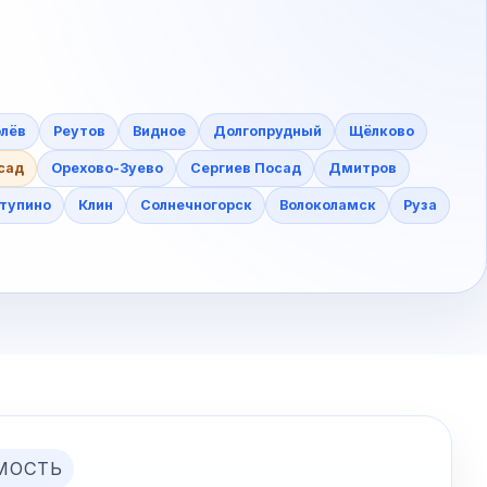
лёв
Реутов
Видное
Долгопрудный
Щёлково
сад
Орехово-Зуево
Сергиев Посад
Дмитров
тупино
Клин
Солнечногорск
Волоколамск
Руза
МОСТЬ