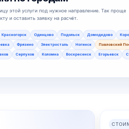
ицу этой услуги под нужное направление. Так проще
у и оставить заявку на расчёт.
Красногорск
Одинцово
Подольск
Домодедово
Коро
еевка
Фрязино
Электросталь
Ногинск
Павловский По
ехов
Серпухов
Коломна
Воскресенск
Егорьевск
С
СТОИ