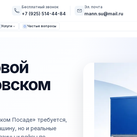
Бесплатный звонок
Эл. почта
+7 (925) 514-44-84
mann.su@mail.ru
Услуги
Частые вопросы
овой
овском
ском Посаде» требуется,
ашину, но и реальные
азины и рейсы по