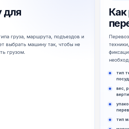
 для
Как
пер
типа груза, маршрута, подъездов и
Перевоз
т выбрать машину так, чтобы не
техники,
ть грузом.
фиксаци
необход
тип т
посуд
вес, 
верти
упако
перев
тип м
маршр