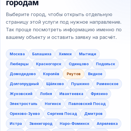
городам
Выберите город, чтобы открыть отдельную
страницу этой услуги под нужное направление.
Так проще посмотреть информацию именно по
вашему объекту и оставить заявку на расчёт.
Москва
Балашиха
Химки
Мытищи
Люберцы
Красногорск
Одинцово
Подольск
Домодедово
Королёв
Реутов
Видное
Долгопрудный
Щёлково
Пушкино
Раменское
Жуковский
Лобня
Ивантеевка
Фрязино
Электросталь
Ногинск
Павловский Посад
Орехово-Зуево
Сергиев Посад
Дмитров
Истра
Звенигород
Наро-Фоминск
Апрелевка