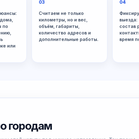
03
04
нюансы:
Считаем не только
Фиксиру
 дома,
километры, но и вес,
выезда:
ы по
объём, габариты,
состав 
ению,
количество адресов и
контакт
ть
дополнительные работы.
время п
зке или
по городам