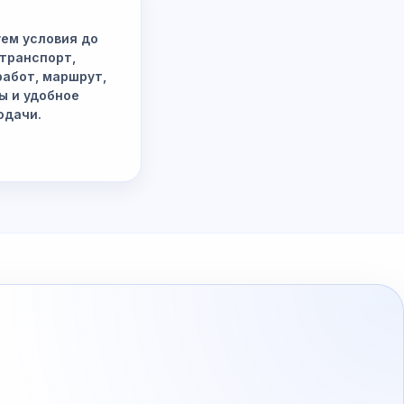
ем условия до
 транспорт,
работ, маршрут,
ы и удобное
одачи.