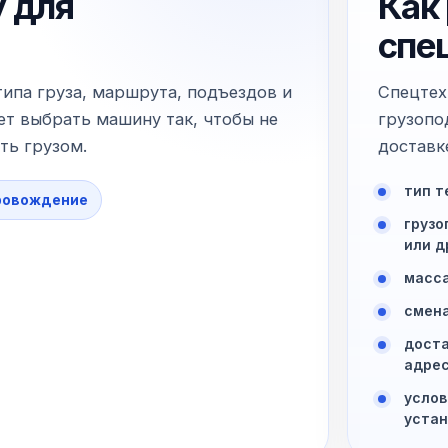
 для
Как
спе
типа груза, маршрута, подъездов и
Спецтех
т выбрать машину так, чтобы не
грузопо
ть грузом.
доставк
тип т
ровождение
грузо
или д
масса
смена
доста
адре
услов
устан