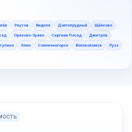
лёв
Реутов
Видное
Долгопрудный
Щёлково
сад
Орехово-Зуево
Сергиев Посад
Дмитров
тупино
Клин
Солнечногорск
Волоколамск
Руза
МОСТЬ