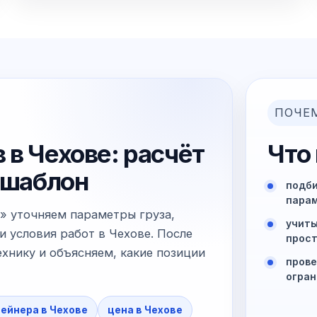
ПОЧЕ
 в Чехове: расчёт
Что
й шаблон
подби
пара
» уточняем параметры груза,
учиты
и условия работ в Чехове. После
прост
хнику и объясняем, какие позиции
прове
огран
тейнера в Чехове
цена в Чехове