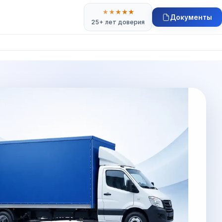
★
★
★
★
★
Документы
25+ лет доверия