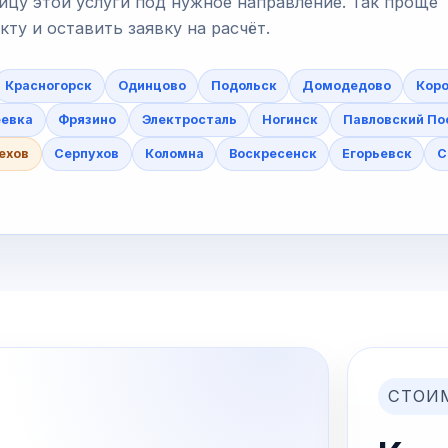
ицу этой услуги под нужное направление. Так проще
у и оставить заявку на расчёт.
Красногорск
Одинцово
Подольск
Домодедово
Коро
еевка
Фрязино
Электросталь
Ногинск
Павловский По
ехов
Серпухов
Коломна
Воскресенск
Егорьевск
С
СТОИ