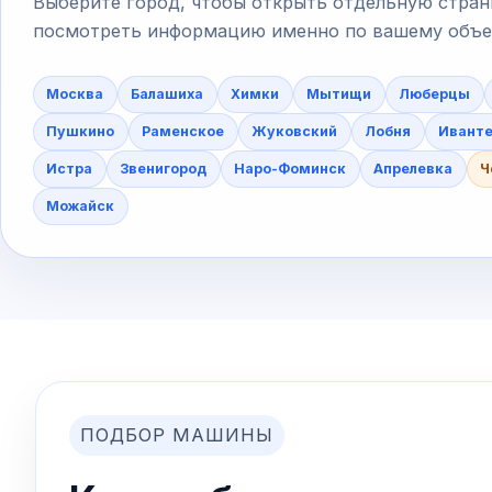
Выберите город, чтобы открыть отдельную стран
посмотреть информацию именно по вашему объект
Москва
Балашиха
Химки
Мытищи
Люберцы
Пушкино
Раменское
Жуковский
Лобня
Ивант
Истра
Звенигород
Наро-Фоминск
Апрелевка
Ч
Можайск
ПОДБОР МАШИНЫ