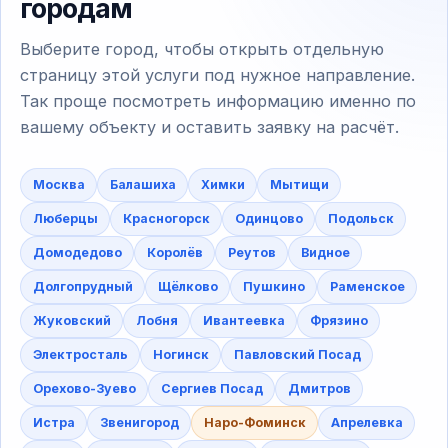
городам
Выберите город, чтобы открыть отдельную
страницу этой услуги под нужное направление.
Так проще посмотреть информацию именно по
вашему объекту и оставить заявку на расчёт.
Москва
Балашиха
Химки
Мытищи
Люберцы
Красногорск
Одинцово
Подольск
Домодедово
Королёв
Реутов
Видное
Долгопрудный
Щёлково
Пушкино
Раменское
Жуковский
Лобня
Ивантеевка
Фрязино
Электросталь
Ногинск
Павловский Посад
Орехово-Зуево
Сергиев Посад
Дмитров
Истра
Звенигород
Наро-Фоминск
Апрелевка