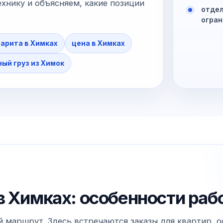
хнику и объясняем, какие позиции
отдел
огран
барита в Химках
цена в Химках
ый груз из Химок
в Химках: особенности раб
 маршрут. Здесь встречаются заказы для квартир, о