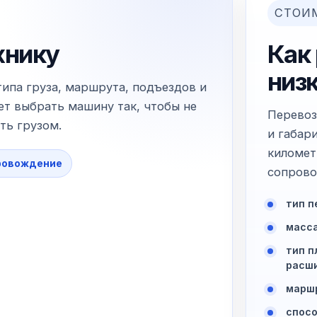
СТОИ
хнику
Как
низ
типа груза, маршрута, подъездов и
т выбрать машину так, чтобы не
Перевоз
ть грузом.
и габар
километ
ровождение
сопрово
тип п
масса
тип п
расши
маршр
спосо