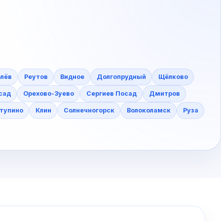
лёв
Реутов
Видное
Долгопрудный
Щёлково
сад
Орехово-Зуево
Сергиев Посад
Дмитров
тупино
Клин
Солнечногорск
Волоколамск
Руза