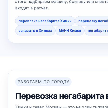
этого подбираем машину, бригаду или спецте
входят в расчёт.
перевозка негабарита Химки
перевозку нега
заказать в Химках
МАНН Химки
негабаритн
РАБОТАЕМ ПО ГОРОДУ
Перевозка негабарита 
Химки и север Москвы — это не один типовой