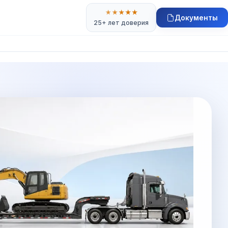
★
★
★
★
★
Документы
25+ лет доверия