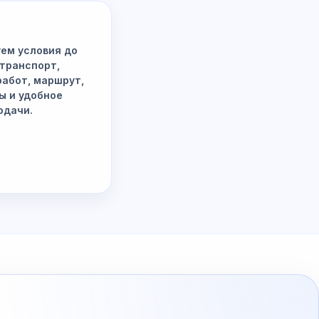
ем условия до
 транспорт,
работ, маршрут,
ы и удобное
одачи.