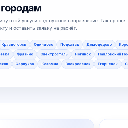
 городам
ицу этой услуги под нужное направление. Так проще
у и оставить заявку на расчёт.
Красногорск
Одинцово
Подольск
Домодедово
Коро
еевка
Фрязино
Электросталь
Ногинск
Павловский По
ехов
Серпухов
Коломна
Воскресенск
Егорьевск
С