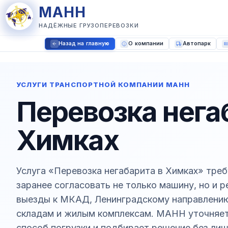
МАНН
НАДЁЖНЫЕ ГРУЗОПЕРЕВОЗКИ
Назад на главную
О компании
Автопарк
УСЛУГИ ТРАНСПОРТНОЙ КОМПАНИИ МАНН
Перевозка нега
Химках
Услуга «Перевозка негабарита в Химках» треб
заранее согласовать не только машину, но и 
выезды к МКАД, Ленинградскому направлению
складам и жилым комплексам. МАНН уточняет 
способ погрузки и подбирает решение без лиш