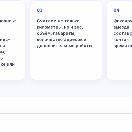
03
04
нюансы:
Считаем не только
Фиксиру
километры, но и вес,
выезда:
объём, габариты,
состав 
знес-
количество адресов и
контакт
м и
дополнительные работы.
время п
ам,
ть
зке или