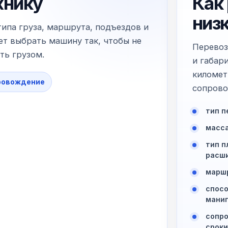
хнику
Как
низ
типа груза, маршрута, подъездов и
т выбрать машину так, чтобы не
Перевоз
ть грузом.
и габар
километ
ровождение
сопрово
тип п
масса
тип п
расши
маршр
спосо
манип
сопро
сроки