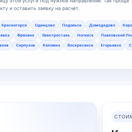
ицу этой услуги под нужное направление. Так проще
у и оставить заявку на расчёт.
Красногорск
Одинцово
Подольск
Домодедово
Коро
еевка
Фрязино
Электросталь
Ногинск
Павловский По
ехов
Серпухов
Коломна
Воскресенск
Егорьевск
С
СТОИ