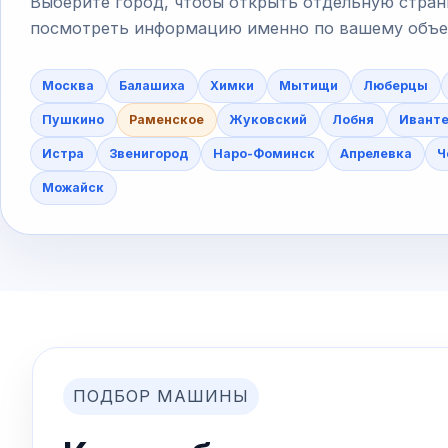
Выберите город, чтобы открыть отдельную стран
посмотреть информацию именно по вашему объект
Москва
Балашиха
Химки
Мытищи
Люберцы
Пушкино
Раменское
Жуковский
Лобня
Ивант
Истра
Звенигород
Наро-Фоминск
Апрелевка
Ч
Можайск
ПОДБОР МАШИНЫ