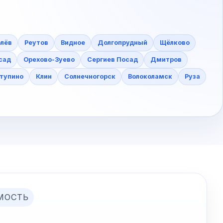
лёв
Реутов
Видное
Долгопрудный
Щёлково
сад
Орехово-Зуево
Сергиев Посад
Дмитров
тупино
Клин
Солнечногорск
Волоколамск
Руза
МОСТЬ