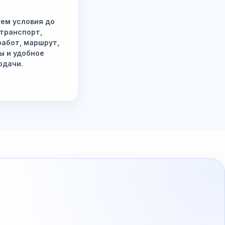
ем условия до
 транспорт,
работ, маршрут,
ы и удобное
одачи.