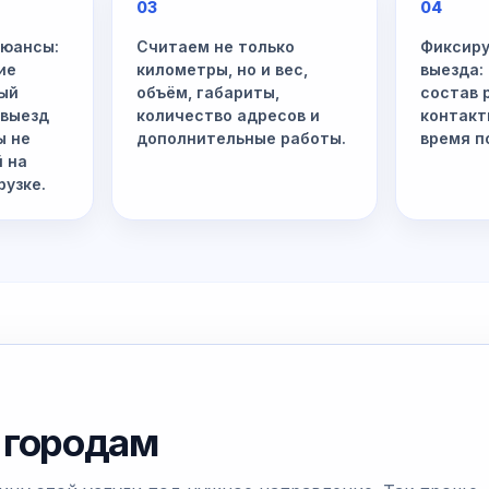
03
04
нюансы:
Считаем не только
Фиксиру
ие
километры, но и вес,
выезда:
ый
объём, габариты,
состав 
 выезд
количество адресов и
контакт
ы не
дополнительные работы.
время п
й на
рузке.
 городам