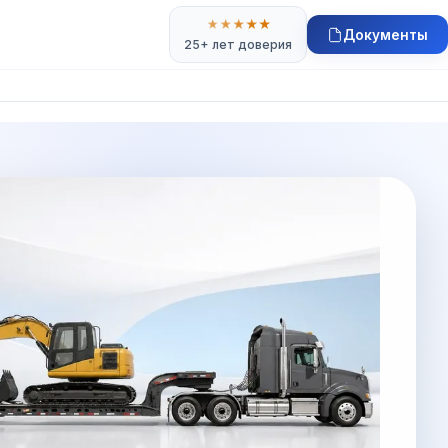
★
★
★
★
★
Документы
25+ лет доверия