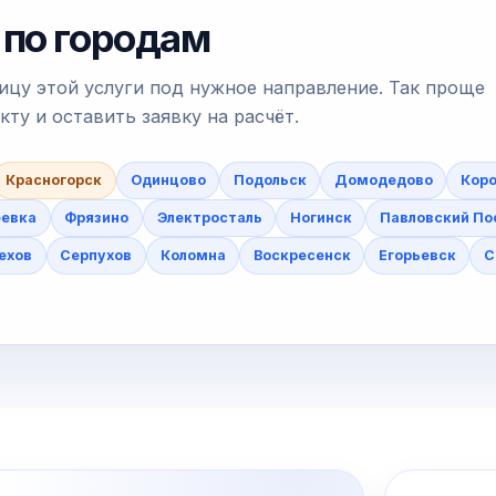
 по городам
ицу этой услуги под нужное направление. Так проще
у и оставить заявку на расчёт.
Красногорск
Одинцово
Подольск
Домодедово
Коро
еевка
Фрязино
Электросталь
Ногинск
Павловский По
ехов
Серпухов
Коломна
Воскресенск
Егорьевск
С