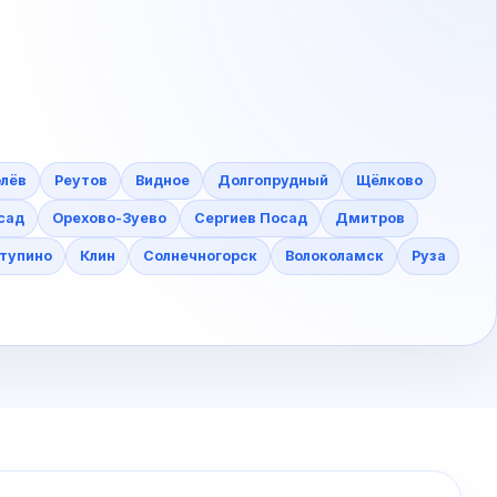
лёв
Реутов
Видное
Долгопрудный
Щёлково
сад
Орехово-Зуево
Сергиев Посад
Дмитров
тупино
Клин
Солнечногорск
Волоколамск
Руза