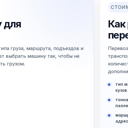
СТОИ
 для
Как
пер
типа груза, маршрута, подъездов и
Перевоз
т выбрать машину так, чтобы не
транспо
ть грузом.
количес
дополни
тип м
кузов
тонна
палл
маршр
адре