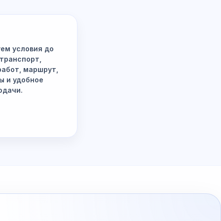
ем условия до
 транспорт,
работ, маршрут,
ы и удобное
одачи.