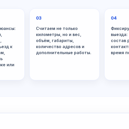
03
04
нюансы:
Считаем не только
Фиксиру
,
километры, но и вес,
выезда:
,
объём, габариты,
состав 
ъезд к
количество адресов и
контакт
ам,
дополнительные работы.
время п
ть
зке или