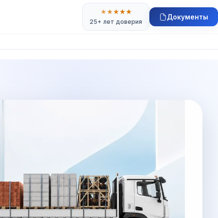
★
★
★
★
★
Документы
25+ лет доверия