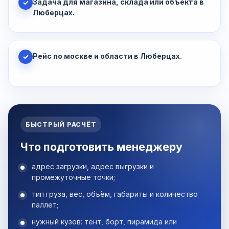
Задача для магазина, склада или объекта в
✓
Люберцах.
Рейс по москве и области в Люберцах.
✓
БЫСТРЫЙ РАСЧЁТ
Что подготовить менеджеру
адрес загрузки, адрес выгрузки и
промежуточные точки;
тип груза, вес, объём, габариты и количество
паллет;
нужный кузов: тент, борт, пирамида или