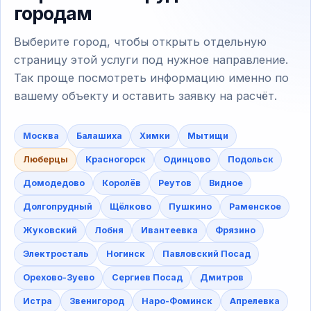
городам
Выберите город, чтобы открыть отдельную
страницу этой услуги под нужное направление.
Так проще посмотреть информацию именно по
вашему объекту и оставить заявку на расчёт.
Москва
Балашиха
Химки
Мытищи
Люберцы
Красногорск
Одинцово
Подольск
Домодедово
Королёв
Реутов
Видное
Долгопрудный
Щёлково
Пушкино
Раменское
Жуковский
Лобня
Ивантеевка
Фрязино
Электросталь
Ногинск
Павловский Посад
Орехово-Зуево
Сергиев Посад
Дмитров
Истра
Звенигород
Наро-Фоминск
Апрелевка