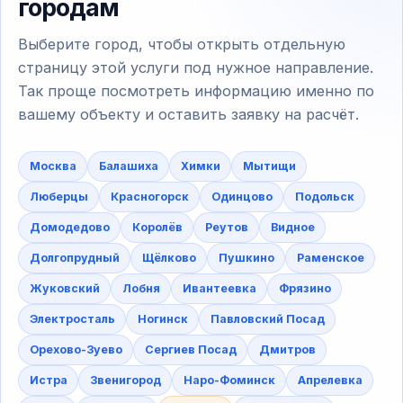
городам
Выберите город, чтобы открыть отдельную
страницу этой услуги под нужное направление.
Так проще посмотреть информацию именно по
вашему объекту и оставить заявку на расчёт.
Москва
Балашиха
Химки
Мытищи
Люберцы
Красногорск
Одинцово
Подольск
Домодедово
Королёв
Реутов
Видное
Долгопрудный
Щёлково
Пушкино
Раменское
Жуковский
Лобня
Ивантеевка
Фрязино
Электросталь
Ногинск
Павловский Посад
Орехово-Зуево
Сергиев Посад
Дмитров
Истра
Звенигород
Наро-Фоминск
Апрелевка