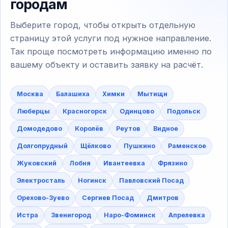
городам
Выберите город, чтобы открыть отдельную
страницу этой услуги под нужное направление.
Так проще посмотреть информацию именно по
вашему объекту и оставить заявку на расчёт.
Москва
Балашиха
Химки
Мытищи
Люберцы
Красногорск
Одинцово
Подольск
Домодедово
Королёв
Реутов
Видное
Долгопрудный
Щёлково
Пушкино
Раменское
Жуковский
Лобня
Ивантеевка
Фрязино
Электросталь
Ногинск
Павловский Посад
Орехово-Зуево
Сергиев Посад
Дмитров
Истра
Звенигород
Наро-Фоминск
Апрелевка