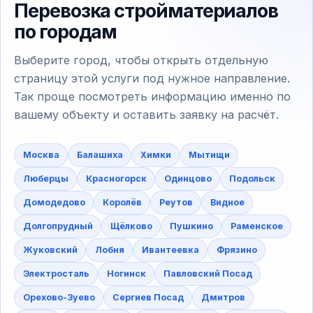
Перевозка стройматериалов
по городам
Выберите город, чтобы открыть отдельную
страницу этой услуги под нужное направление.
Так проще посмотреть информацию именно по
вашему объекту и оставить заявку на расчёт.
Москва
Балашиха
Химки
Мытищи
Люберцы
Красногорск
Одинцово
Подольск
Домодедово
Королёв
Реутов
Видное
Долгопрудный
Щёлково
Пушкино
Раменское
Жуковский
Лобня
Ивантеевка
Фрязино
Электросталь
Ногинск
Павловский Посад
Орехово-Зуево
Сергиев Посад
Дмитров