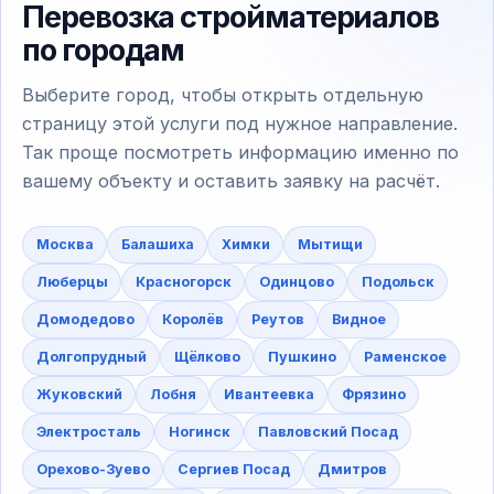
Перевозка стройматериалов
по городам
Выберите город, чтобы открыть отдельную
страницу этой услуги под нужное направление.
Так проще посмотреть информацию именно по
вашему объекту и оставить заявку на расчёт.
Москва
Балашиха
Химки
Мытищи
Люберцы
Красногорск
Одинцово
Подольск
Домодедово
Королёв
Реутов
Видное
Долгопрудный
Щёлково
Пушкино
Раменское
Жуковский
Лобня
Ивантеевка
Фрязино
Электросталь
Ногинск
Павловский Посад
Орехово-Зуево
Сергиев Посад
Дмитров