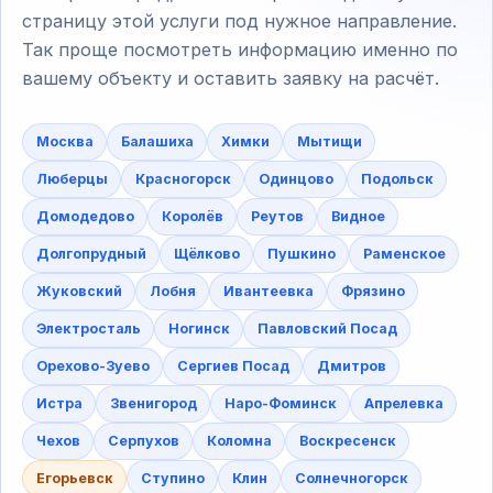
страницу этой услуги под нужное направление.
Так проще посмотреть информацию именно по
вашему объекту и оставить заявку на расчёт.
Москва
Балашиха
Химки
Мытищи
Люберцы
Красногорск
Одинцово
Подольск
Домодедово
Королёв
Реутов
Видное
Долгопрудный
Щёлково
Пушкино
Раменское
Жуковский
Лобня
Ивантеевка
Фрязино
Электросталь
Ногинск
Павловский Посад
Орехово-Зуево
Сергиев Посад
Дмитров
Истра
Звенигород
Наро-Фоминск
Апрелевка
Чехов
Серпухов
Коломна
Воскресенск
Егорьевск
Ступино
Клин
Солнечногорск