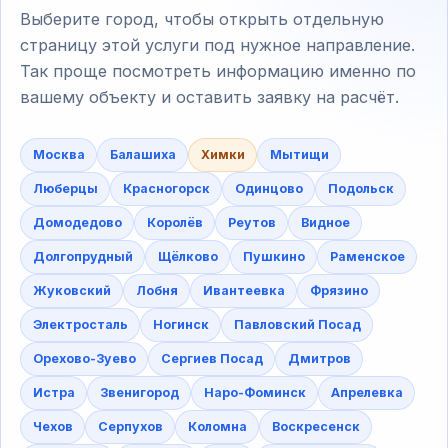
Выберите город, чтобы открыть отдельную
страницу этой услуги под нужное направление.
Так проще посмотреть информацию именно по
вашему объекту и оставить заявку на расчёт.
Москва
Балашиха
Химки
Мытищи
Люберцы
Красногорск
Одинцово
Подольск
Домодедово
Королёв
Реутов
Видное
Долгопрудный
Щёлково
Пушкино
Раменское
Жуковский
Лобня
Ивантеевка
Фрязино
Электросталь
Ногинск
Павловский Посад
Орехово-Зуево
Сергиев Посад
Дмитров
Истра
Звенигород
Наро-Фоминск
Апрелевка
Чехов
Серпухов
Коломна
Воскресенск