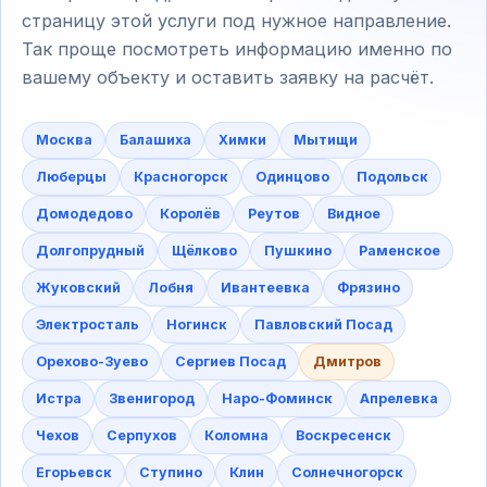
страницу этой услуги под нужное направление.
Так проще посмотреть информацию именно по
вашему объекту и оставить заявку на расчёт.
Москва
Балашиха
Химки
Мытищи
Люберцы
Красногорск
Одинцово
Подольск
Домодедово
Королёв
Реутов
Видное
Долгопрудный
Щёлково
Пушкино
Раменское
Жуковский
Лобня
Ивантеевка
Фрязино
Электросталь
Ногинск
Павловский Посад
Орехово-Зуево
Сергиев Посад
Дмитров
Истра
Звенигород
Наро-Фоминск
Апрелевка
Чехов
Серпухов
Коломна
Воскресенск
Егорьевск
Ступино
Клин
Солнечногорск