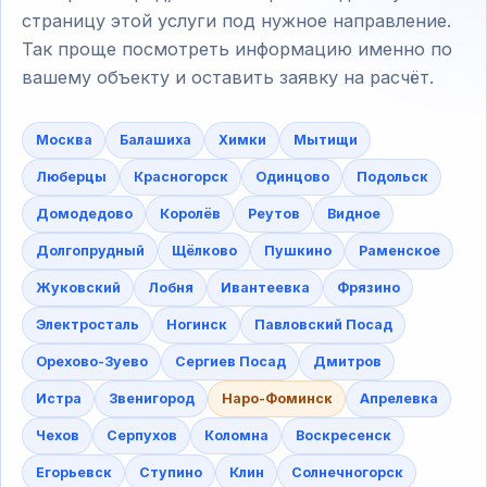
страницу этой услуги под нужное направление.
Так проще посмотреть информацию именно по
вашему объекту и оставить заявку на расчёт.
Москва
Балашиха
Химки
Мытищи
Люберцы
Красногорск
Одинцово
Подольск
Домодедово
Королёв
Реутов
Видное
Долгопрудный
Щёлково
Пушкино
Раменское
Жуковский
Лобня
Ивантеевка
Фрязино
Электросталь
Ногинск
Павловский Посад
Орехово-Зуево
Сергиев Посад
Дмитров
Истра
Звенигород
Наро-Фоминск
Апрелевка
Чехов
Серпухов
Коломна
Воскресенск
Егорьевск
Ступино
Клин
Солнечногорск