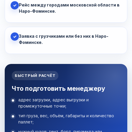
Рейс между городами московской области в
✓
Наро-Фоминске.
Заявка с грузчиками или без них в Наро-
✓
Фоминске.
БЫСТРЫЙ РАСЧЁТ
Что подготовить менеджеру
адрес загрузки, адрес выгрузки и
промежуточные точки;
тип груза, вес, объём, габариты и количество
паллет;
нужный кузов: тент, борт, пирамида или