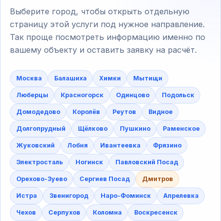
Выберите город, чтобы открыть отдельную
страницу этой услуги под нужное направление.
Так проще посмотреть информацию именно по
вашему объекту и оставить заявку на расчёт.
Москва
Балашиха
Химки
Мытищи
Люберцы
Красногорск
Одинцово
Подольск
Домодедово
Королёв
Реутов
Видное
Долгопрудный
Щёлково
Пушкино
Раменское
Жуковский
Лобня
Ивантеевка
Фрязино
Электросталь
Ногинск
Павловский Посад
Орехово-Зуево
Сергиев Посад
Дмитров
Истра
Звенигород
Наро-Фоминск
Апрелевка
Чехов
Серпухов
Коломна
Воскресенск