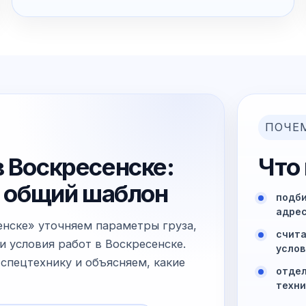
ПОЧЕ
в Воскресенске:
Что
не общий шаблон
подби
адрес
енске» уточняем параметры груза,
счита
и условия работ в Воскресенске.
услов
спецтехнику и объясняем, какие
отдел
техни