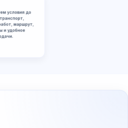
ем условия до
 транспорт,
работ, маршрут,
ы и удобное
одачи.