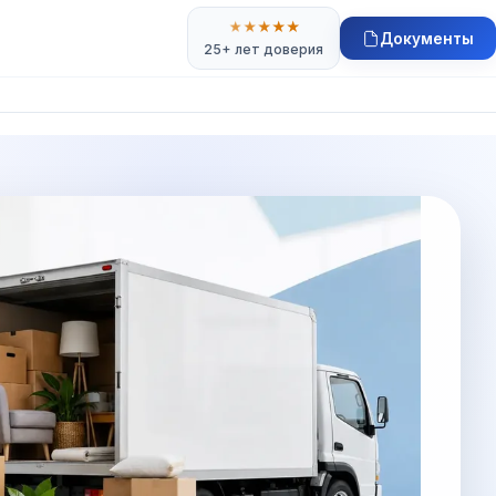
★
★
★
★
★
Документы
25+ лет доверия