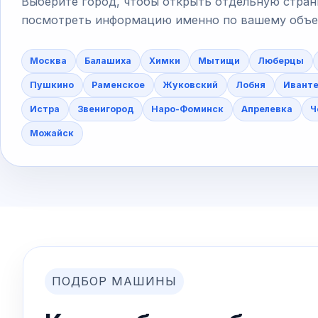
Выберите город, чтобы открыть отдельную стран
посмотреть информацию именно по вашему объект
Москва
Балашиха
Химки
Мытищи
Люберцы
Пушкино
Раменское
Жуковский
Лобня
Ивант
Истра
Звенигород
Наро-Фоминск
Апрелевка
Ч
Можайск
ПОДБОР МАШИНЫ