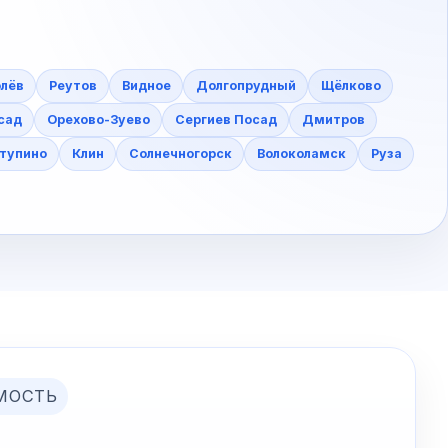
лёв
Реутов
Видное
Долгопрудный
Щёлково
сад
Орехово-Зуево
Сергиев Посад
Дмитров
тупино
Клин
Солнечногорск
Волоколамск
Руза
МОСТЬ