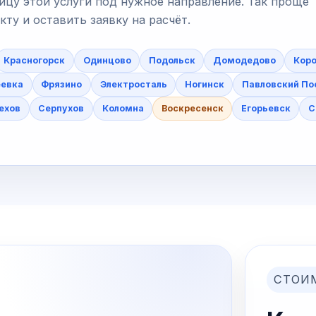
ицу этой услуги под нужное направление. Так проще
у и оставить заявку на расчёт.
Красногорск
Одинцово
Подольск
Домодедово
Коро
еевка
Фрязино
Электросталь
Ногинск
Павловский По
ехов
Серпухов
Коломна
Воскресенск
Егорьевск
С
СТОИ