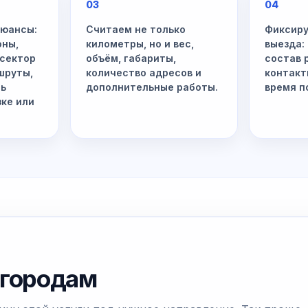
03
04
нюансы:
Считаем не только
Фиксиру
оны,
километры, но и вес,
выезда:
 сектор
объём, габариты,
состав 
шруты,
количество адресов и
контакт
ть
дополнительные работы.
время п
зке или
 городам