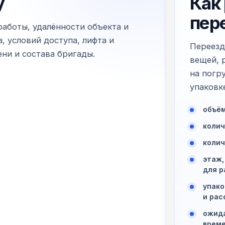
у
Как
пер
работы, удалённости объекта и
, условий доступа, лифта и
Переезд
ни и состава бригады.
вещей, 
на погр
упаковк
объём
колич
колич
этаж,
для р
упако
и рас
ожида
време