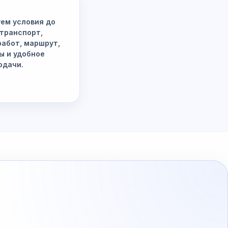
ем условия до
 транспорт,
работ, маршрут,
ы и удобное
одачи.