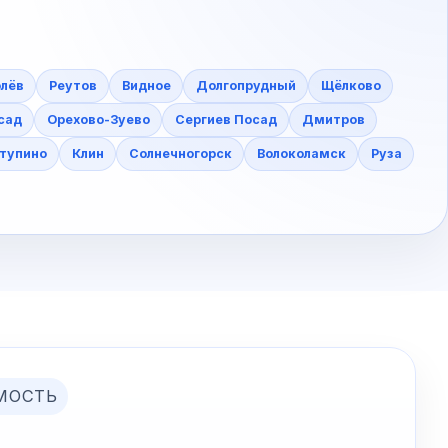
лёв
Реутов
Видное
Долгопрудный
Щёлково
сад
Орехово-Зуево
Сергиев Посад
Дмитров
тупино
Клин
Солнечногорск
Волоколамск
Руза
МОСТЬ