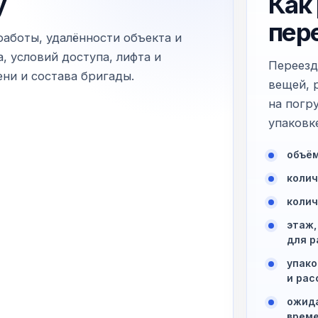
у
Как
пер
работы, удалённости объекта и
, условий доступа, лифта и
Переезд
ни и состава бригады.
вещей, 
на погр
упаковк
объём
колич
колич
этаж,
для р
упако
и рас
ожида
време