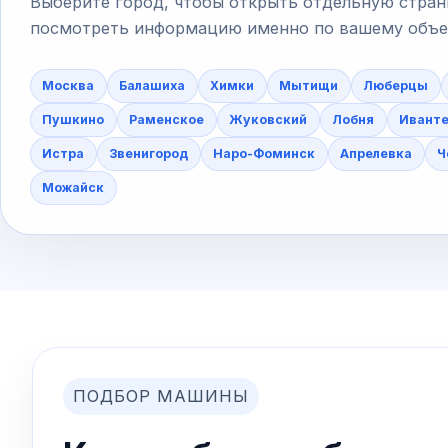
Выберите город, чтобы открыть отдельную стран
посмотреть информацию именно по вашему объект
Москва
Балашиха
Химки
Мытищи
Люберцы
Пушкино
Раменское
Жуковский
Лобня
Ивант
Истра
Звенигород
Наро-Фоминск
Апрелевка
Ч
Можайск
ПОДБОР МАШИНЫ