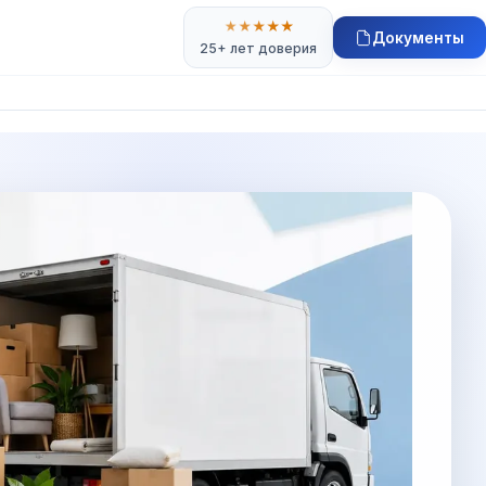
★
★
★
★
★
Документы
25+ лет доверия