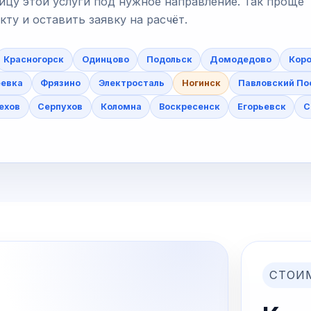
ицу этой услуги под нужное направление. Так проще
у и оставить заявку на расчёт.
Красногорск
Одинцово
Подольск
Домодедово
Коро
еевка
Фрязино
Электросталь
Ногинск
Павловский По
ехов
Серпухов
Коломна
Воскресенск
Егорьевск
С
СТОИ