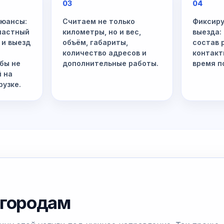
03
04
нюансы:
Считаем не только
Фиксиру
 частный
километры, но и вес,
выезда:
 и выезд
объём, габариты,
состав 
количество адресов и
контакт
бы не
дополнительные работы.
время п
й на
рузке.
 городам