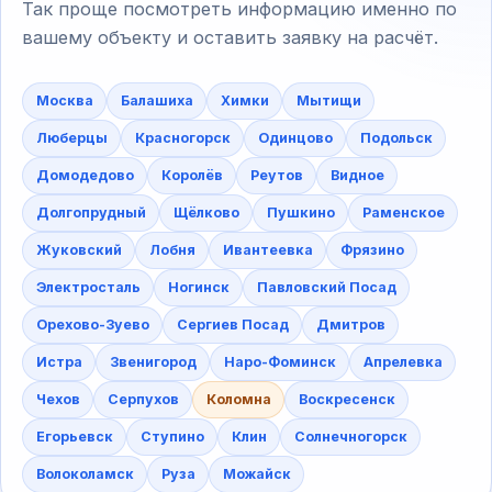
Так проще посмотреть информацию именно по
вашему объекту и оставить заявку на расчёт.
Москва
Балашиха
Химки
Мытищи
Люберцы
Красногорск
Одинцово
Подольск
Домодедово
Королёв
Реутов
Видное
Долгопрудный
Щёлково
Пушкино
Раменское
Жуковский
Лобня
Ивантеевка
Фрязино
Электросталь
Ногинск
Павловский Посад
Орехово-Зуево
Сергиев Посад
Дмитров
Истра
Звенигород
Наро-Фоминск
Апрелевка
Чехов
Серпухов
Коломна
Воскресенск
Егорьевск
Ступино
Клин
Солнечногорск
Волоколамск
Руза
Можайск