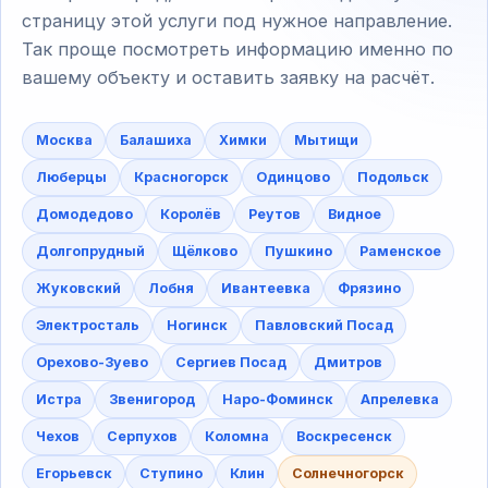
страницу этой услуги под нужное направление.
Так проще посмотреть информацию именно по
вашему объекту и оставить заявку на расчёт.
Москва
Балашиха
Химки
Мытищи
Люберцы
Красногорск
Одинцово
Подольск
Домодедово
Королёв
Реутов
Видное
Долгопрудный
Щёлково
Пушкино
Раменское
Жуковский
Лобня
Ивантеевка
Фрязино
Электросталь
Ногинск
Павловский Посад
Орехово-Зуево
Сергиев Посад
Дмитров
Истра
Звенигород
Наро-Фоминск
Апрелевка
Чехов
Серпухов
Коломна
Воскресенск
Егорьевск
Ступино
Клин
Солнечногорск