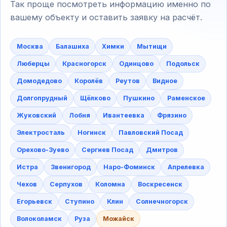
Так проще посмотреть информацию именно по
вашему объекту и оставить заявку на расчёт.
Москва
Балашиха
Химки
Мытищи
Люберцы
Красногорск
Одинцово
Подольск
Домодедово
Королёв
Реутов
Видное
Долгопрудный
Щёлково
Пушкино
Раменское
Жуковский
Лобня
Ивантеевка
Фрязино
Электросталь
Ногинск
Павловский Посад
Орехово-Зуево
Сергиев Посад
Дмитров
Истра
Звенигород
Наро-Фоминск
Апрелевка
Чехов
Серпухов
Коломна
Воскресенск
Егорьевск
Ступино
Клин
Солнечногорск
Волоколамск
Руза
Можайск