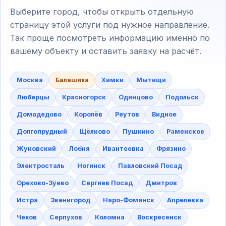
Выберите город, чтобы открыть отдельную
страницу этой услуги под нужное направление.
Так проще посмотреть информацию именно по
вашему объекту и оставить заявку на расчёт.
Москва
Балашиха
Химки
Мытищи
Люберцы
Красногорск
Одинцово
Подольск
Домодедово
Королёв
Реутов
Видное
Долгопрудный
Щёлково
Пушкино
Раменское
Жуковский
Лобня
Ивантеевка
Фрязино
Электросталь
Ногинск
Павловский Посад
Орехово-Зуево
Сергиев Посад
Дмитров
Истра
Звенигород
Наро-Фоминск
Апрелевка
Чехов
Серпухов
Коломна
Воскресенск