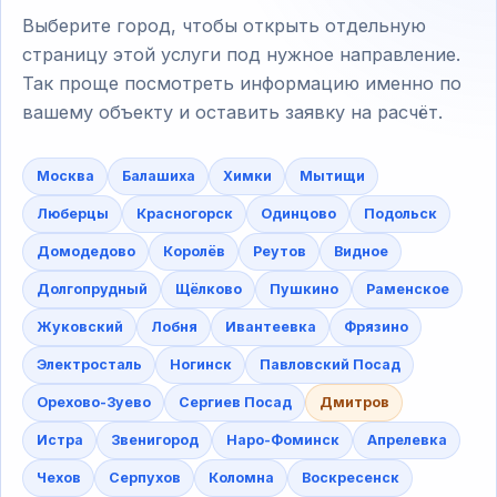
Выберите город, чтобы открыть отдельную
страницу этой услуги под нужное направление.
Так проще посмотреть информацию именно по
вашему объекту и оставить заявку на расчёт.
Москва
Балашиха
Химки
Мытищи
Люберцы
Красногорск
Одинцово
Подольск
Домодедово
Королёв
Реутов
Видное
Долгопрудный
Щёлково
Пушкино
Раменское
Жуковский
Лобня
Ивантеевка
Фрязино
Электросталь
Ногинск
Павловский Посад
Орехово-Зуево
Сергиев Посад
Дмитров
Истра
Звенигород
Наро-Фоминск
Апрелевка
Чехов
Серпухов
Коломна
Воскресенск