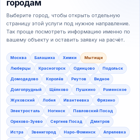
городам
Выберите город, чтобы открыть отдельную
страницу этой услуги под нужное направление.
Так проще посмотреть информацию именно по
вашему объекту и оставить заявку на расчёт.
Москва
Балашиха
Химки
Мытищи
Люберцы
Красногорск
Одинцово
Подольск
Домодедово
Королёв
Реутов
Видное
Долгопрудный
Щёлково
Пушкино
Раменское
Жуковский
Лобня
Ивантеевка
Фрязино
Электросталь
Ногинск
Павловский Посад
Орехово-Зуево
Сергиев Посад
Дмитров
Истра
Звенигород
Наро-Фоминск
Апрелевка