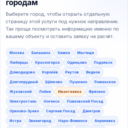
городам
Выберите город, чтобы открыть отдельную
страницу этой услуги под нужное направление.
Так проще посмотреть информацию именно по
вашему объекту и оставить заявку на расчёт.
Москва
Балашиха
Химки
Мытищи
Люберцы
Красногорск
Одинцово
Подольск
Домодедово
Королёв
Реутов
Видное
Долгопрудный
Щёлково
Пушкино
Раменское
Жуковский
Лобня
Ивантеевка
Фрязино
Электросталь
Ногинск
Павловский Посад
Орехово-Зуево
Сергиев Посад
Дмитров
Истра
Звенигород
Наро-Фоминск
Апрелевка