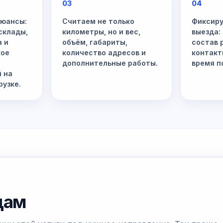
03
04
нюансы:
Считаем не только
Фиксиру
склады,
километры, но и вес,
выезда:
а и
объём, габариты,
состав 
кое
количество адресов и
контакт
дополнительные работы.
время п
й на
рузке.
дам