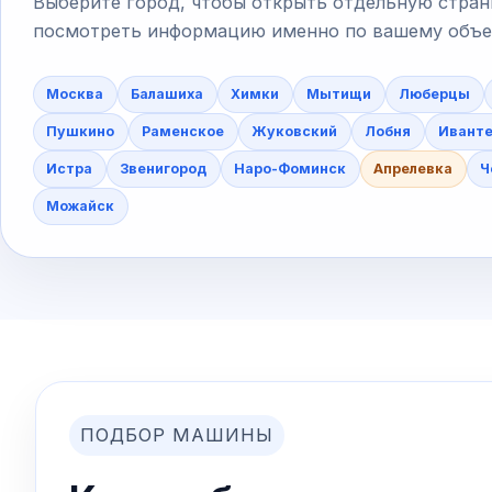
Выберите город, чтобы открыть отдельную стран
посмотреть информацию именно по вашему объект
Москва
Балашиха
Химки
Мытищи
Люберцы
Пушкино
Раменское
Жуковский
Лобня
Ивант
Истра
Звенигород
Наро-Фоминск
Апрелевка
Ч
Можайск
ПОДБОР МАШИНЫ