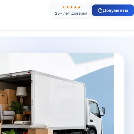
★
★
★
★
★
Документы
25+ лет доверия