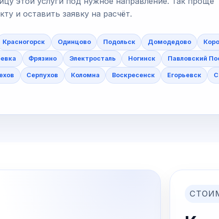
ицу этой услуги под нужное направление. Так проще
у и оставить заявку на расчёт.
Красногорск
Одинцово
Подольск
Домодедово
Коро
еевка
Фрязино
Электросталь
Ногинск
Павловский По
ехов
Серпухов
Коломна
Воскресенск
Егорьевск
С
СТОИ