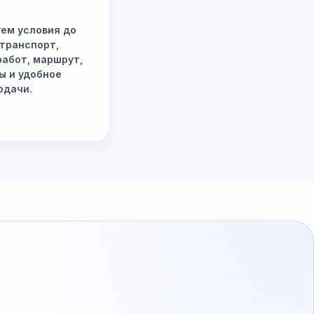
ем условия до
 транспорт,
работ, маршрут,
ы и удобное
одачи.