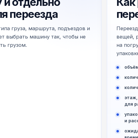
 и отдельно
Как
ля переезда
пер
типа груза, маршрута, подъездов и
Переезд
т выбрать машину так, чтобы не
вещей, 
ть грузом.
на погр
упаковк
объём
колич
колич
этаж,
для р
упако
и рас
ожида
време