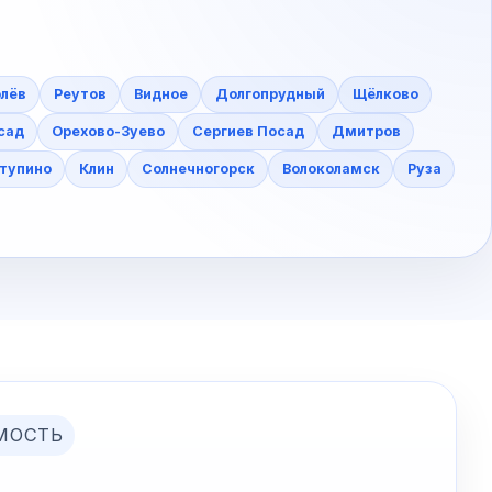
лёв
Реутов
Видное
Долгопрудный
Щёлково
сад
Орехово-Зуево
Сергиев Посад
Дмитров
тупино
Клин
Солнечногорск
Волоколамск
Руза
МОСТЬ