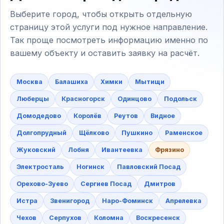
Выберите город, чтобы открыть отдельную
страницу этой услуги под нужное направление.
Так проще посмотреть информацию именно по
вашему объекту и оставить заявку на расчёт.
Москва
Балашиха
Химки
Мытищи
Люберцы
Красногорск
Одинцово
Подольск
Домодедово
Королёв
Реутов
Видное
Долгопрудный
Щёлково
Пушкино
Раменское
Жуковский
Лобня
Ивантеевка
Фрязино
Электросталь
Ногинск
Павловский Посад
Орехово-Зуево
Сергиев Посад
Дмитров
Истра
Звенигород
Наро-Фоминск
Апрелевка
Чехов
Серпухов
Коломна
Воскресенск