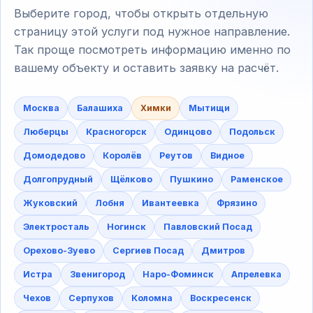
Выберите город, чтобы открыть отдельную
страницу этой услуги под нужное направление.
Так проще посмотреть информацию именно по
вашему объекту и оставить заявку на расчёт.
Москва
Балашиха
Химки
Мытищи
Люберцы
Красногорск
Одинцово
Подольск
Домодедово
Королёв
Реутов
Видное
Долгопрудный
Щёлково
Пушкино
Раменское
Жуковский
Лобня
Ивантеевка
Фрязино
Электросталь
Ногинск
Павловский Посад
Орехово-Зуево
Сергиев Посад
Дмитров
Истра
Звенигород
Наро-Фоминск
Апрелевка
Чехов
Серпухов
Коломна
Воскресенск