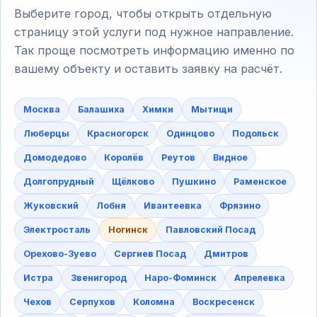
Выберите город, чтобы открыть отдельную
страницу этой услуги под нужное направление.
Так проще посмотреть информацию именно по
вашему объекту и оставить заявку на расчёт.
Москва
Балашиха
Химки
Мытищи
Люберцы
Красногорск
Одинцово
Подольск
Домодедово
Королёв
Реутов
Видное
Долгопрудный
Щёлково
Пушкино
Раменское
Жуковский
Лобня
Ивантеевка
Фрязино
Электросталь
Ногинск
Павловский Посад
Орехово-Зуево
Сергиев Посад
Дмитров
Истра
Звенигород
Наро-Фоминск
Апрелевка
Чехов
Серпухов
Коломна
Воскресенск