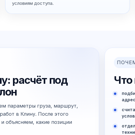
условиям доступа.
ПОЧЕ
у: расчёт под
Что
блон
подби
адрес
яем параметры груза, маршрут,
счита
работ в Клину. После этого
услов
 и объясняем, какие позиции
отдел
техни