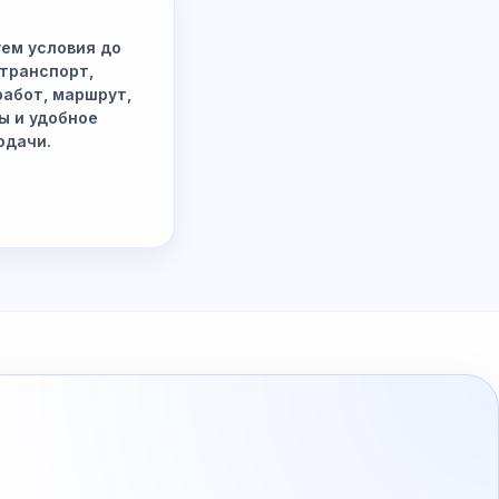
ем условия до
 транспорт,
работ, маршрут,
ы и удобное
одачи.