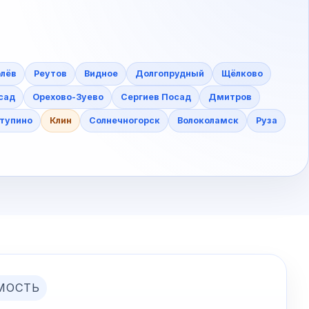
лёв
Реутов
Видное
Долгопрудный
Щёлково
сад
Орехово-Зуево
Сергиев Посад
Дмитров
тупино
Клин
Солнечногорск
Волоколамск
Руза
МОСТЬ