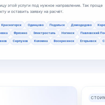
ицу этой услуги под нужное направление. Так проще
у и оставить заявку на расчёт.
Красногорск
Одинцово
Подольск
Домодедово
Коро
еевка
Фрязино
Электросталь
Ногинск
Павловский По
ехов
Серпухов
Коломна
Воскресенск
Егорьевск
С
СТОИ