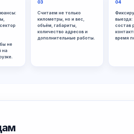
03
04
нюансы:
Считаем не только
Фиксиру
ы,
километры, но и вес,
выезда:
 сектор
объём, габариты,
состав 
количество адресов и
контакт
дополнительные работы.
время п
бы не
й на
рузке.
дам