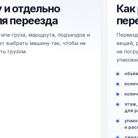
 и отдельно
Как
ля переезда
пер
типа груза, маршрута, подъездов и
Переезд
т выбрать машину так, чтобы не
вещей, 
ть грузом.
на погр
упаковк
объём
колич
колич
этаж,
для р
упако
и рас
ожида