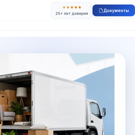
★
★
★
★
★
Документы
25+ лет доверия